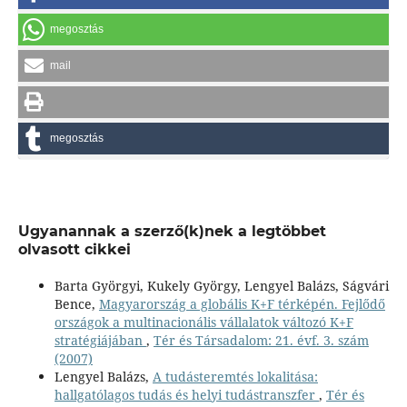
megosztás
mail
megosztás
Ugyanannak a szerző(k)nek a legtöbbet
olvasott cikkei
Barta Györgyi, Kukely György, Lengyel Balázs, Ságvári
Bence,
Magyarország a globális K+F térképén. Fejlődő
országok a multinacionális vállalatok változó K+F
stratégiájában
,
Tér és Társadalom: 21. évf. 3. szám
(2007)
Lengyel Balázs,
A tudásteremtés lokalitása:
hallgatólagos tudás és helyi tudástranszfer
,
Tér és