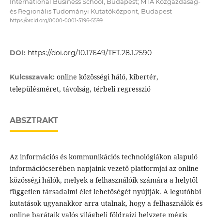
International Business School, Budapest; MTA Közgazdaság-
és Regionális Tudományi Kutatóközpont, Budapest
https://orcid.org/0000-0001-5196-5599
DOI:
https://doi.org/10.17649/TET.28.1.2590
online közösségi háló, kibertér,
Kulcsszavak:
településméret, távolság, térbeli regresszió
ABSZTRAKT
Az információs és kommunikációs technológiákon alapuló
információcserében napjaink vezető platformjai az online
közösségi hálók, melyek a felhasználóik számára a helytől
független társadalmi élet lehetőségét nyújtják. A legutóbbi
kutatások ugyanakkor arra utalnak, hogy a felhasználók és
online barátaik valós világbeli földrajzi helyzete mégis