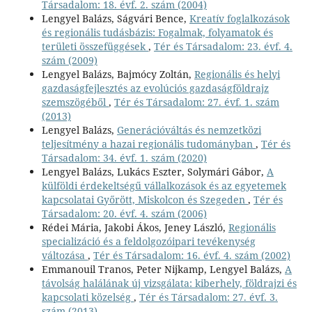
Társadalom: 18. évf. 2. szám (2004)
Lengyel Balázs, Ságvári Bence,
Kreatív foglalkozások
és regionális tudásbázis: Fogalmak, folyamatok és
területi összefüggések
,
Tér és Társadalom: 23. évf. 4.
szám (2009)
Lengyel Balázs, Bajmócy Zoltán,
Regionális és helyi
gazdaságfejlesztés az evolúciós gazdaságföldrajz
szemszögéből
,
Tér és Társadalom: 27. évf. 1. szám
(2013)
Lengyel Balázs,
Generációváltás és nemzetközi
teljesítmény a hazai regionális tudományban
,
Tér és
Társadalom: 34. évf. 1. szám (2020)
Lengyel Balázs, Lukács Eszter, Solymári Gábor,
A
külföldi érdekeltségű vállalkozások és az egyetemek
kapcsolatai Győrött, Miskolcon és Szegeden
,
Tér és
Társadalom: 20. évf. 4. szám (2006)
Rédei Mária, Jakobi Ákos, Jeney László,
Regionális
specializáció és a feldolgozóipari tevékenység
változása
,
Tér és Társadalom: 16. évf. 4. szám (2002)
Emmanouil Tranos, Peter Nijkamp, Lengyel Balázs,
A
távolság halálának új vizsgálata: kiberhely, földrajzi és
kapcsolati közelség
,
Tér és Társadalom: 27. évf. 3.
szám (2013)