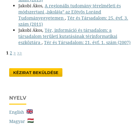
Jakobi Ákos,
A regionális tudomány térelméleti és
módszertani „iskolája” az Eötvös Loránd
Tudományegyetemen
,
Tér és Társadalom: 25. évf. 3.
szám (2011)
Jakobi Ákos,
Tér, információ és társadalom: a
társadalom területi kutatásának térinformatikai
eszköztára
,
Tér és Társadalom: 21. évf. 1. szám (2007)
1
2
>
>>
KÉZIRAT BEKÜLDÉSE
NYELV
English
Magyar