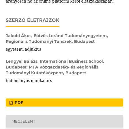
arányosan nő az online platform késői életszakaszában.
SZERZŐ ÉLETRAJZOK
Jakobi Ákos,
Eötvös Loránd Tudományegyetem,
Regionális Tudományi Tanszék, Budapest
egyetemi adjuktus
Lengyel Balázs,
International Business School,
Budapest; MTA Közgazdaság- és Regionális
Tudományi Kutatóközpont, Budapest
tudományos munkatárs
PDF
MEGJELENT