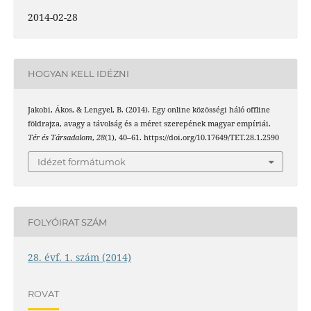
2014-02-28
HOGYAN KELL IDÉZNI
Jakobi, Ákos, & Lengyel, B. (2014). Egy online közösségi háló offline
földrajza, avagy a távolság és a méret szerepének magyar empíriái.
Tér és Társadalom
,
28
(1), 40–61. https://doi.org/10.17649/TET.28.1.2590
Idézet formátumok
FOLYÓIRAT SZÁM
28. évf. 1. szám (2014)
ROVAT