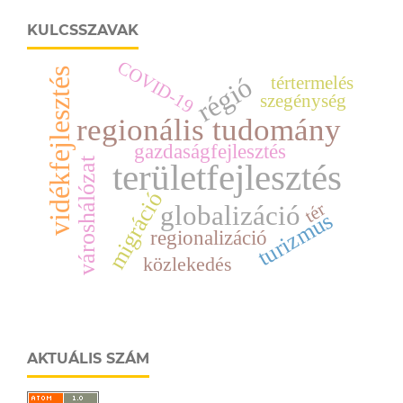
KULCSSZAVAK
COVID-19
vidékfejlesztés
régió
tértermelés
szegénység
regionális tudomány
gazdaságfejlesztés
városhálózat
területfejlesztés
migráció
tér
globalizáció
turizmus
regionalizáció
közlekedés
AKTUÁLIS SZÁM