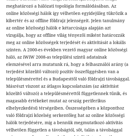
meghatározó a hálózati topológia formálódásában. Az
online közösségi hálók így vélhetően egyidejűleg tükrözik a
kibertér és az offline földrajz jelenségeit. Jelen tanulmány
az online közösségi hálók e kétarcúsága alapján azt
vizsgálja, hogy az offline világ tényezői miként határozzák
meg az online közösségek terjedését és aktivitását a lokális
szinten. A 2000-es években vezető magyar online közösségi
háló, az iWiW 2008-as települési szintű adatainak
elemzésével arra mutatunk rá, hogy a felhasználói arány (a
terjedést közelítő változó) pozitív összefüggésben van a
településmérettel és a Budapesttől való földrajzi távolsággal.
Másrészt viszont az átlagos kapcsolatszám (az aktivitást
közelítő változó) a településmérettől függetlennek tűnik, és
magasabb értékeket mutat az ország periferikus
elhelyezkedésű térségeiben. Összességében a központhoz
való földrajzi közelség serkentőleg hat az online közösségi
hálók terjedésére, míg a bennük megmutatkozó aktivitás
vélhetően független a távolságtól, sőt, talán a távolsággal