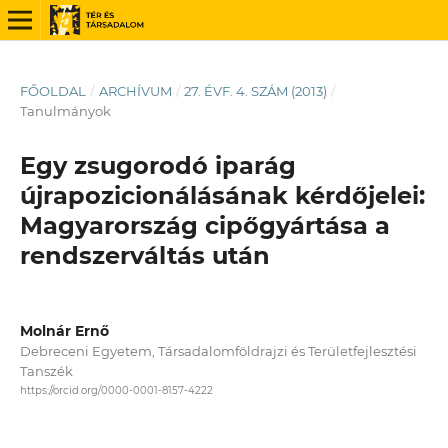
FŐOLDAL
/
ARCHÍVUM
/
27. ÉVF. 4. SZÁM (2013)
/
Tanulmányok
Egy zsugorodó iparág
újrapozicionálásának kérdőjelei:
Magyarország cipőgyártása a
rendszerváltás után
Molnár Ernő
Debreceni Egyetem, Társadalomföldrajzi és Területfejlesztési
Tanszék
https://orcid.org/0000-0001-8157-4222