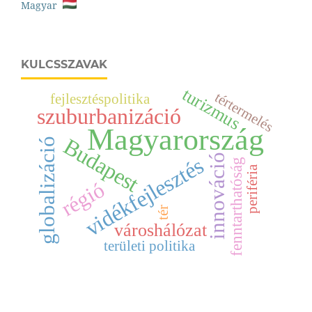
Magyar
KULCSSZAVAK
turizmus
tértermelés
fejlesztéspolitika
szuburbanizáció
Magyarország
Budapest
globalizáció
innováció
vidékfejlesztés
fenntarthatóság
periféria
régió
tér
városhálózat
területi politika