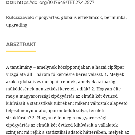
DOI:
https://doi.org/10.17649/TET.27.4.2577
cipőgyártás, globális értékláncok, bérmunka,
Kulcsszavak:
upgrading
ABSZTRAKT
A tanulmány – amelynek középpontjában a hazai cipőipar
vizsgálata áll – három fő kérdésre keres választ. 1. Melyek
azok a globális és európai trendek, amelyek az iparág
működésének nemzetközi kereteit adják? 2. Hogyan élte
meg a magyarországi cipőgyártás az elmúlt két évtized
kihívásait a statisztikák tükrében: miként változtak alapvető
teljesítménymutatói, iparon belüli súlya, területi
struktúrája? 3. Hogyan élte meg a magyarországi
cipőgyártás az elmúlt két évtized kihívásait a vállalatok
szintjén: mi rejlik a statisztikai adatok hátterében, melyek az