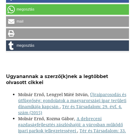
megosztás
mail
megosztás
Ugyanannak a szerző(k)nek a legtöbbet
olvasott cikkei
Molnár Ernő, Lengyel Máté István,
Újraiparosodás és
útfüggőség: gondolatok a magyarországi ipar területi
dinamikája kapcsán
,
Tér és Társadalom: 29. évf. 4.
szám (2015)
Molnár Ernő, Kozma Gábor,
A debreceni
gazdaságfejlesztés zászlóshajói: a városban működő
ipari parkok jellegzetességei
,
Tér és Társadalom: 33.