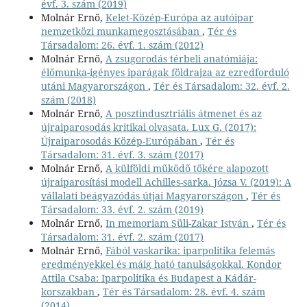
évf. 3. szám (2019)
Molnár Ernő,
Kelet-Közép-Európa az autóipar
nemzetközi munkamegosztásában
,
Tér és
Társadalom: 26. évf. 1. szám (2012)
Molnár Ernő,
A zsugorodás térbeli anatómiája:
élőmunka-igényes iparágak földrajza az ezredforduló
utáni Magyarországon
,
Tér és Társadalom: 32. évf. 2.
szám (2018)
Molnár Ernő,
A posztindusztriális átmenet és az
újraiparosodás kritikai olvasata. Lux G. (2017):
Újraiparosodás Közép-Európában
,
Tér és
Társadalom: 31. évf. 3. szám (2017)
Molnár Ernő,
A külföldi működő tőkére alapozott
újraiparosítási modell Achilles-sarka. Józsa V. (2019): A
vállalati beágyazódás útjai Magyarországon
,
Tér és
Társadalom: 33. évf. 2. szám (2019)
Molnár Ernő,
In memoriam Süli-Zakar István
,
Tér és
Társadalom: 31. évf. 2. szám (2017)
Molnár Ernő,
Fából vaskarika: iparpolitika felemás
eredményekkel és máig ható tanulságokkal. Kondor
Attila Csaba: Iparpolitika és Budapest a Kádár-
korszakban
,
Tér és Társadalom: 28. évf. 4. szám
(2014)