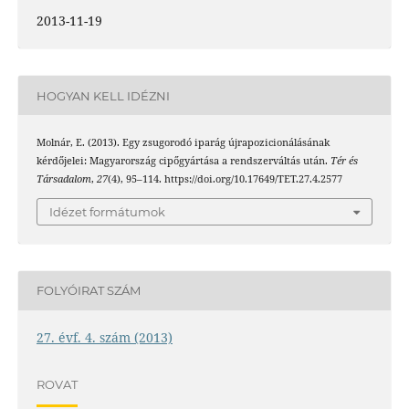
2013-11-19
HOGYAN KELL IDÉZNI
Molnár, E. (2013). Egy zsugorodó iparág újrapozicionálásának
kérdőjelei: Magyarország cipőgyártása a rendszerváltás után.
Tér és
Társadalom
,
27
(4), 95–114. https://doi.org/10.17649/TET.27.4.2577
Idézet formátumok
FOLYÓIRAT SZÁM
27. évf. 4. szám (2013)
ROVAT