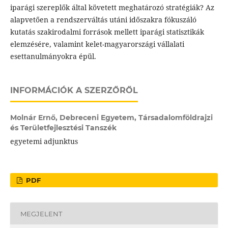
iparági szereplők által követett meghatározó stratégiák? Az
alapvetően a rendszerváltás utáni időszakra fókuszáló
kutatás szakirodalmi források mellett iparági statisztikák
elemzésére, valamint kelet-magyarországi vállalati
esettanulmányokra épül.
INFORMÁCIÓK A SZERZŐRŐL
Molnár Ernő,
Debreceni Egyetem, Társadalomföldrajzi
és Területfejlesztési Tanszék
egyetemi adjunktus
PDF
MEGJELENT