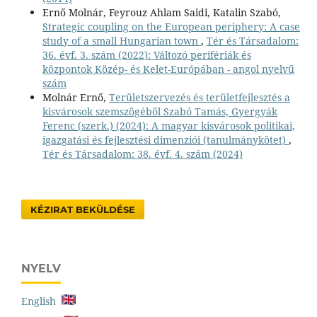
Ernő Molnár, Feyrouz Ahlam Saidi, Katalin Szabó,
Strategic coupling on the European periphery: A case
study of a small Hungarian town
,
Tér és Társadalom:
36. évf. 3. szám (2022): Változó perifériák és
központok Közép- és Kelet-Európában - angol nyelvű
szám
Molnár Ernő,
Területszervezés és területfejlesztés a
kisvárosok szemszögéből Szabó Tamás, Gyergyák
Ferenc (szerk.) (2024): A magyar kisvárosok politikai,
igazgatási és fejlesztési dimenziói (tanulmánykötet)
,
Tér és Társadalom: 38. évf. 4. szám (2024)
KÉZIRAT BEKÜLDÉSE
NYELV
English