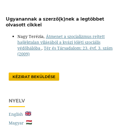
Ugyanannak a szerző(k)nek a legtöbbet
olvasott cikkei
Nagy Terézia,
Átmenet a szocializmus rejtett
hajléktalan világából a kvázi jóléti szociális
védőhálóba
,
Tér és Társadalom: 23. évf. 3. szám
(2009)
KÉZIRAT BEKÜLDÉSE
NYELV
English
Magyar