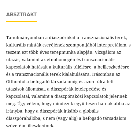
ABSZTRAKT
Tanulmányomban a diaszpórákat a transznacionális terek,
kulturális minták cseréjének szempontjából interpretálom, s
teszem ezt több éves terepmunka alapján. Vizsgálom az
utazás, valamint az etnohomogén és transznacionális
kapcsolatok hatásait a kulturális túlélésre, a beilleszkedésre
és a transznacionális terek kialakulására. Írásomban az
Otthontól a befogadó társadalomig és azon túlra tett
utazások állomásai, a diaszpórák letelepedése és
kapcsolatai, valamint a diaszpóraközi kapcsolatok jelennek
meg. Úgy vélem, hogy mindezek együttesen hatnak abba az
irányba, hogy a diaszpórák inkább a globális
diaszpórahálóba, s nem (vagy alig) a befogadó társadalom
szövetébe illeszkednek.