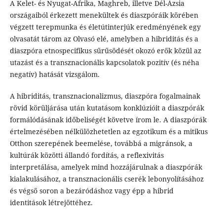
A Kelet- és Nyugat-Afrika, Maghreb, illetve Dél-Ázsia
országaiból érkezett menekültek és diaszpóráik körében
végzett terepmunka és életútinterjúk eredményének egy
olvasatát tárom az Olvasó elé, amelyben a hibriditás és a
diaszpóra etnospecifikus sűrűsödését okozó erők közül az
utazást és a transznacionális kapcsolatok pozitív (és néha
negatív) hatását vizsgálom.
A hibriditás, transznacionalizmus, diaszpóra fogalmainak
rövid körüljárása után kutatásom konklúzióit a diaszpórák
formálódásának időbeliségét követve írom le. A diaszpórák
értelmezésében nélkülözhetetlen az egzotikum és a mitikus
Otthon szerepének beemelése, továbbá a migránsok, a
kultúrák közötti állandó fordítás, a reflexivitás
interpretálása, amelyek mind hozzájárulnak a diaszpórák
kialakulásához, a transznacionális cserék lebonyolításához
és végső soron a bezáródáshoz vagy épp a hibrid
identitások létrejöttéhez.