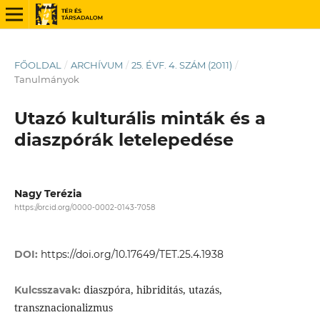
FŐOLDAL
/
ARCHÍVUM
/
25. ÉVF. 4. SZÁM (2011)
/
Tanulmányok
Utazó kulturális minták és a
diaszpórák letelepedése
Nagy Terézia
https://orcid.org/0000-0002-0143-7058
DOI:
https://doi.org/10.17649/TET.25.4.1938
diaszpóra, hibriditás, utazás,
Kulcsszavak:
transznacionalizmus