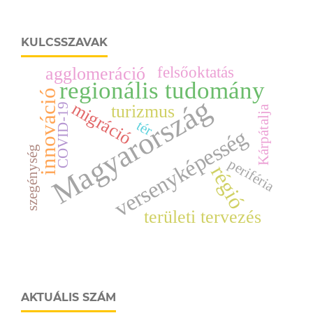
KULCSSZAVAK
felsőoktatás
agglomeráció
regionális tudomány
innováció
Magyarország
migráció
turizmus
COVID-19
Kárpátalja
tér
versenyképesség
szegénység
periféria
régió
területi tervezés
AKTUÁLIS SZÁM