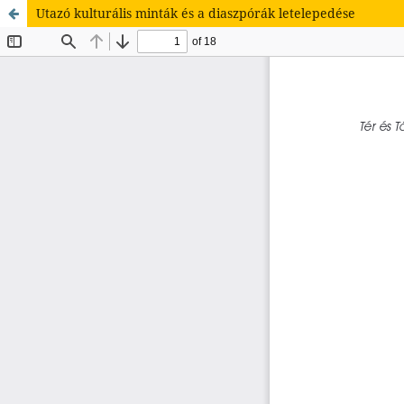
Utazó kulturális minták és a diaszpórák letelepedése