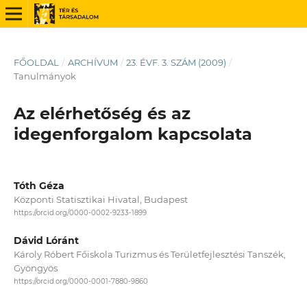
FŐOLDAL
/
ARCHÍVUM
/
23. ÉVF. 3. SZÁM (2009)
/
Tanulmányok
Az elérhetőség és az
idegenforgalom kapcsolata
Tóth Géza
Központi Statisztikai Hivatal, Budapest
https://orcid.org/0000-0002-9233-1899
Dávid Lóránt
Károly Róbert Főiskola Turizmus és Területfejlesztési Tanszék,
Gyöngyös
https://orcid.org/0000-0001-7880-9860