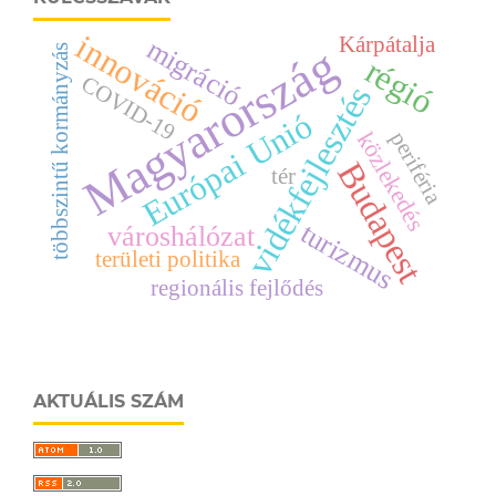
innováció
Kárpátalja
migráció
Magyarország
többszintű kormányzás
régió
COVID-19
vidékfejlesztés
Európai Unió
közlekedés
periféria
Budapest
tér
turizmus
városhálózat
területi politika
regionális fejlődés
AKTUÁLIS SZÁM