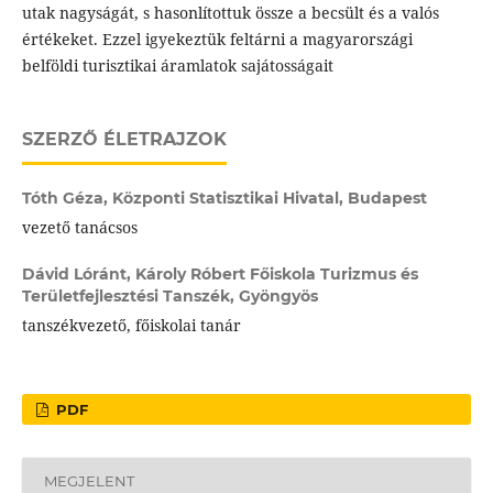
utak nagyságát, s hasonlítottuk össze a becsült és a valós
értékeket. Ezzel igyekeztük feltárni a magyarországi
belföldi turisztikai áramlatok sajátosságait
SZERZŐ ÉLETRAJZOK
Tóth Géza,
Központi Statisztikai Hivatal, Budapest
vezető tanácsos
Dávid Lóránt,
Károly Róbert Főiskola Turizmus és
Területfejlesztési Tanszék, Gyöngyös
tanszékvezető, főiskolai tanár
PDF
MEGJELENT