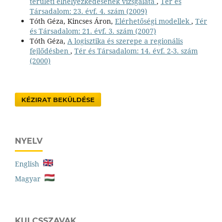
területi elhelyezkedésének vizsgálata
,
Tér és
Társadalom: 23. évf. 4. szám (2009)
Tóth Géza, Kincses Áron,
Elérhetőségi modellek
,
Tér
és Társadalom: 21. évf. 3. szám (2007)
Tóth Géza,
A logisztika és szerepe a regionális
fejlődésben
,
Tér és Társadalom: 14. évf. 2-3. szám
(2000)
KÉZIRAT BEKÜLDÉSE
NYELV
English
Magyar
KULCSSZAVAK