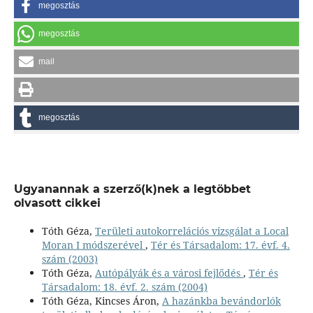
megosztás
megosztás
mail
megosztás
Ugyanannak a szerző(k)nek a legtöbbet
olvasott cikkei
Tóth Géza,
Területi autokorrelációs vizsgálat a Local
Moran I módszerével
,
Tér és Társadalom: 17. évf. 4.
szám (2003)
Tóth Géza,
Autópályák és a városi fejlődés
,
Tér és
Társadalom: 18. évf. 2. szám (2004)
Tóth Géza, Kincses Áron,
A hazánkba bevándorlók