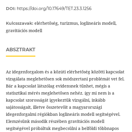
DOI:
https://doi.org/10.17649/TET.23.3.1256
elérhetőség, turizmus, loglineáris modell,
Kulcsszavak:
gravitációs modell
ABSZTRAKT
Az idegenforgalom és a közúti elérhetőség közötti kapcsolat
vizsgálata meglehetősen sok módszertani problémát vet fel.
Bár a kapcsolat látszólag evidensnek tűnhet, mégis a
statisztikai mérés meglehetősen nehéz. így mi nem is a
kapcsolat szorosságát igyekeztük vizsgálni, inkább
sajátosságait, illetve összetevőit a magyarországi
idegenforgalmi régiókban loglineáris modell segítségével.
Elemzésünk második részében gravitációs modell
segítségével próbáltuk megbecsülni a belföldi többnapos