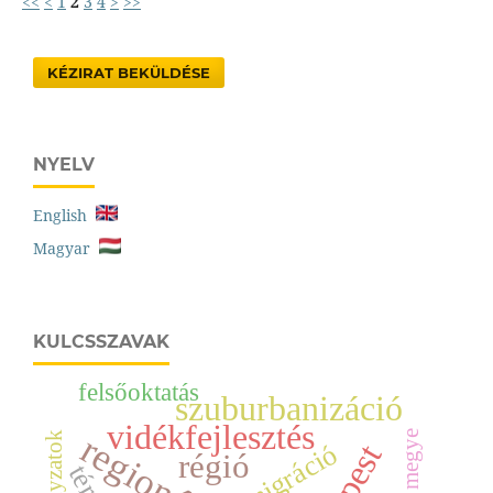
<<
<
1
2
3
4
>
>>
KÉZIRAT BEKÜLDÉSE
NYELV
English
Magyar
KULCSSZAVAK
felsőoktatás
szuburbanizáció
vidékfejlesztés
migráció
régió