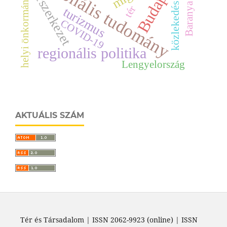
Baranya megye
regionális tudomány
helyi önkormányzatok
Budapest
térszerkezet
közlekedés
tér
turizmus
COVID-19
regionális politika
Lengyelország
AKTUÁLIS SZÁM
Tér és Társadalom | ISSN 2062-9923 (online) | ISSN