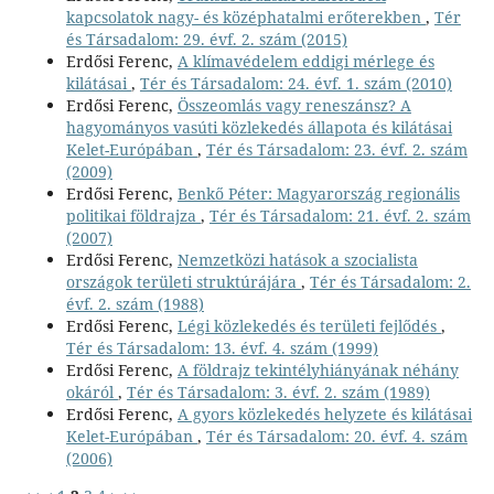
kapcsolatok nagy- és középhatalmi erőterekben
,
Tér
és Társadalom: 29. évf. 2. szám (2015)
Erdősi Ferenc,
A klímavédelem eddigi mérlege és
kilátásai
,
Tér és Társadalom: 24. évf. 1. szám (2010)
Erdősi Ferenc,
Összeomlás vagy reneszánsz? A
hagyományos vasúti közlekedés állapota és kilátásai
Kelet-Európában
,
Tér és Társadalom: 23. évf. 2. szám
(2009)
Erdősi Ferenc,
Benkő Péter: Magyarország regionális
politikai földrajza
,
Tér és Társadalom: 21. évf. 2. szám
(2007)
Erdősi Ferenc,
Nemzetközi hatások a szocialista
országok területi struktúrájára
,
Tér és Társadalom: 2.
évf. 2. szám (1988)
Erdősi Ferenc,
Légi közlekedés és területi fejlődés
,
Tér és Társadalom: 13. évf. 4. szám (1999)
Erdősi Ferenc,
A földrajz tekintélyhiányának néhány
okáról
,
Tér és Társadalom: 3. évf. 2. szám (1989)
Erdősi Ferenc,
A gyors közlekedés helyzete és kilátásai
Kelet-Európában
,
Tér és Társadalom: 20. évf. 4. szám
(2006)