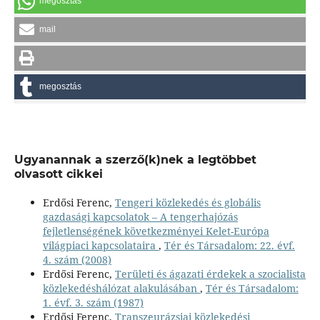
megosztás
mail
megosztás
Ugyanannak a szerző(k)nek a legtöbbet
olvasott cikkei
Erdősi Ferenc,
Tengeri közlekedés és globális
gazdasági kapcsolatok – A tengerhajózás
fejletlenségének következményei Kelet-Európa
világpiaci kapcsolataira
,
Tér és Társadalom: 22. évf.
4. szám (2008)
Erdősi Ferenc,
Területi és ágazati érdekek a szocialista
közlekedéshálózat alakulásában
,
Tér és Társadalom:
1. évf. 3. szám (1987)
Erdősi Ferenc,
Transzeurázsiai közlekedési