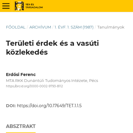
FŐOLDAL
/
ARCHÍVUM
/
1. ÉVF. 1. SZÁM (1987)
/
Tanulmányok
Területi érdek és a vasúti
közlekedés
Erdősi Ferenc
MTA RKK Dunántúli Tudományos Intézete, Pécs
https://orcid.org/0000-0002-9793-8112
DOI:
https://doi.org/10.17649/TET.1.1.5
ABSZTRAKT