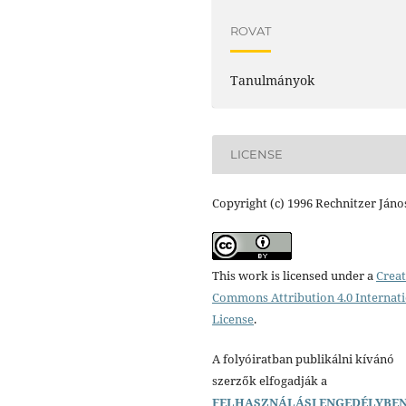
ROVAT
Tanulmányok
LICENSE
Copyright (c) 1996 Rechnitzer Jáno
This work is licensed under a
Creat
Commons Attribution 4.0 Internat
License
.
A folyóiratban publikálni kívánó
szerzők elfogadják a
FELHASZNÁLÁSI ENGEDÉLYBE