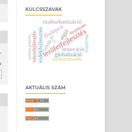
KULCSSZAVAK
szuburbanizáció
közlekedés
Budapest
területfejlesztés
vidékfejlesztés
régió
városfejlesztés
területi politika
szegénység
COVID-19
tér
innováció
….
globalizáció
területi tervezés
9
AKTUÁLIS SZÁM