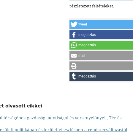
részletezett feltételeket.
tweet
megosztás
megosztás
mail
megosztás
t olvasott cikkei
l térségének gazdasági adottságai és versenyelőnyei
,
Tér és
ületi politikában és területfejlesztésben a rendszerváltozástól