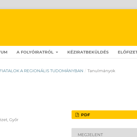
VUM
A FOLYÓIRATRÓL
KÉZIRATBEKÜLDÉS
ELŐFIZE
96): FIATALOK A REGIONÁLIS TUDOMÁNYBAN
/
Tanulmányok
PDF
zet, Győr
MEGJELENT