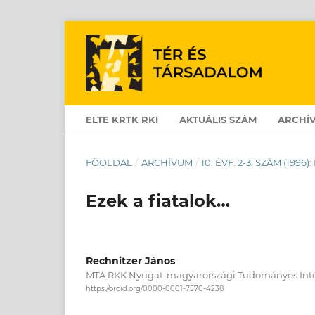
ELTE KRTK RKI
AKTUÁLIS SZÁM
ARCHÍ
FŐOLDAL
/
ARCHÍVUM
/
10. ÉVF. 2-3. SZÁM (19
Ezek a fiatalok…
Rechnitzer János
MTA RKK Nyugat-magyarországi Tudományos Inté
https://orcid.org/0000-0001-7570-4238