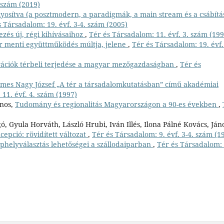
 szám (2019)
yosítva (a posztmodern, a paradigmák, a main stream és a csábítá
s Társadalom: 19. évf. 3-4. szám (2005)
ezés új, régi kihívásaihoz
,
Tér és Társadalom: 11. évf. 3. szám (199
r menti együttműködés múltja, jelene
,
Tér és Társadalom: 19. évf.
vációk térbeli terjedése a magyar mezőgazdaságban
,
Tér és
es Nagy József „A tér a társadalomkutatásban” című akadémiai
11. évf. 4. szám (1997)
ános,
Tudomány és regionalitás Magyarországon a 90-es években
,
ó, Gyula Horváth, László Hrubi, Iván Illés, Ilona Pálné Kovács, Ján
cepció: rövidített változat
,
Tér és Társadalom: 9. évf. 3-4. szám (1
ephelyválasztás lehetőségei a szállodaiparban
,
Tér és Társadalom: 