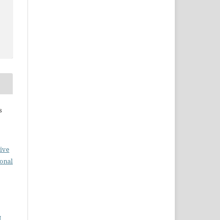
s
ive
ional
N