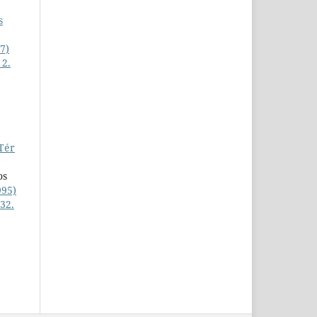
s
7)
 2.
Tér
os
995)
32.