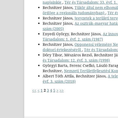
napjainkig
,
Tér és Társadalom: 33. évf. 1.
Rechnitzer János,
Tükör által nem elhomál
ördöge a regionális tudományban)
,
Tér é
Rechnitzer János,
Jegyzetek a területi terv
Rechnitzer János,
Az osztrák–magyar hatá
szám (2005)
Enyedi György, Rechnitzer János,
Az inno
Társadalom: 1. évf. 2. szám (1987)
Rechnitzer János,
Opponensi vélemény Nem
doktori értekezéséről
,
Tér és Társadalom: 
Dőry Tibor, Mészáros Rezső, Rechnitzer J
és Társadalom: 12. évf. 3. szám (1998)
Györgyi Barta, Ferenc Csefkó, László Farag
Rechnitzer,
Nemzeti Területfejlesztési Kon
Albert Tóth Attila, Rechnitzer János,
A tel
évf. 3. szám (2018)
<<
<
1
2
3
4
5
>
>>