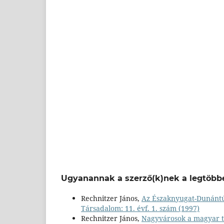
Ugyanannak a szerző(k)nek a legtöbbe
Rechnitzer János,
Az Északnyugat-Dunántú
Társadalom: 11. évf. 1. szám (1997)
Rechnitzer János,
Nagyvárosok a magyar ter