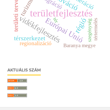
innováció
területi tervezés
migráció
turizmus
területfejlesztés
vidékfejlesztés
Európai Unió
régió
tér
tértermelés
szegénység
térszerkezet
regionalizáció
Baranya megye
AKTUÁLIS SZÁM