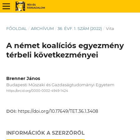
FŐOLDAL
/
ARCHÍVUM
/
36. ÉVF. 1. SZÁM (2022)
/
Vita
A német koalíciós egyezmény
térbeli következményei
Brenner János
Budapesti Műszaki és Gazdaságtudományi Egyetem
https://orcid.org/0000-0002-4949-1424
DOI:
https://doi.org/10.17649/TET.36.1.3408
INFORMÁCIÓK A SZERZŐRŐL