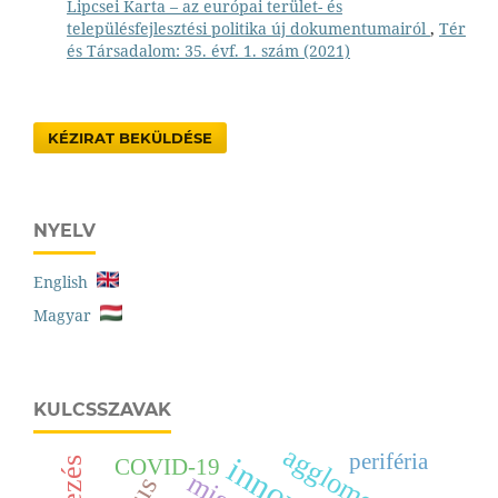
Lipcsei Karta – az európai terület- és
településfejlesztési politika új dokumentumairól
,
Tér
és Társadalom: 35. évf. 1. szám (2021)
KÉZIRAT BEKÜLDÉSE
NYELV
English
Magyar
KULCSSZAVAK
agglomeráció
periféria
COVID-19