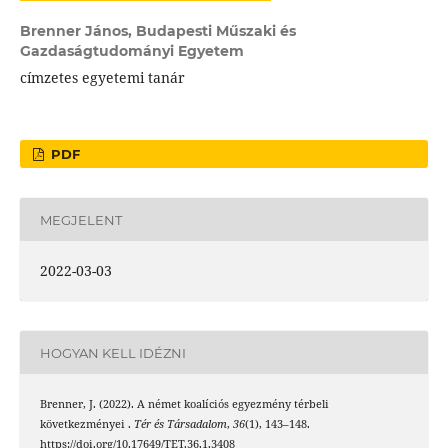
Brenner János,
Budapesti Műszaki és
Gazdaságtudományi Egyetem
címzetes egyetemi tanár
PDF
MEGJELENT
2022-03-03
HOGYAN KELL IDÉZNI
Brenner, J. (2022). A német koalíciós egyezmény térbeli
következményei .
Tér és Társadalom
,
36
(1), 143–148.
https://doi.org/10.17649/TET.36.1.3408