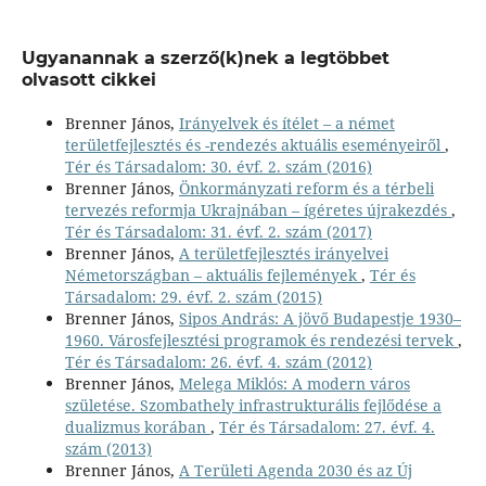
Ugyanannak a szerző(k)nek a legtöbbet
olvasott cikkei
Brenner János,
Irányelvek és ítélet – a német
területfejlesztés és -rendezés aktuális eseményeiről
,
Tér és Társadalom: 30. évf. 2. szám (2016)
Brenner János,
Önkormányzati reform és a térbeli
tervezés reformja Ukrajnában – ígéretes újrakezdés
,
Tér és Társadalom: 31. évf. 2. szám (2017)
Brenner János,
A területfejlesztés irányelvei
Németországban – aktuális fejlemények
,
Tér és
Társadalom: 29. évf. 2. szám (2015)
Brenner János,
Sipos András: A jövő Budapestje 1930–
1960. Városfejlesztési programok és rendezési tervek
,
Tér és Társadalom: 26. évf. 4. szám (2012)
Brenner János,
Melega Miklós: A modern város
születése. Szombathely infrastrukturális fejlődése a
dualizmus korában
,
Tér és Társadalom: 27. évf. 4.
szám (2013)
Brenner János,
A Területi Agenda 2030 és az Új