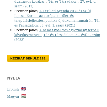
dualizmus korában
,
Tér és Társadalom: 27. évf. 4.
szám (2013)
Brenner János,
A Területi Agenda 2030 és az Új
Lipcsei Karta – az európai terület- és
településfejlesztési politika új dokumentumairól
,
Tér
és Társadalom: 35. évf. 1. szám (2021)
Brenner János,
A német koalíciós egyezmény térbeli
következményei
,
Tér és Társadalom: 36. évf. 1. szám
(2022)
KÉZIRAT BEKÜLDÉSE
NYELV
English
Magyar