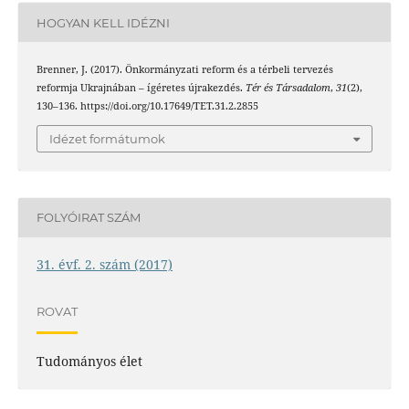
HOGYAN KELL IDÉZNI
Brenner, J. (2017). Önkormányzati reform és a térbeli tervezés
reformja Ukrajnában – ígéretes újrakezdés.
Tér és Társadalom
,
31
(2),
130–136. https://doi.org/10.17649/TET.31.2.2855
Idézet formátumok
FOLYÓIRAT SZÁM
31. évf. 2. szám (2017)
ROVAT
Tudományos élet