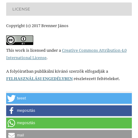
LICENSE
Copyright (c) 2017 Brenner János
This work is licensed under a
Creative Commons Attribution 4.0
International License
.
A folyóiratban publikálni kívánó szerzők elfogadják a
FELHASZNÁLÁSI ENGEDÉLYBEN
részletezett feltételeket.
tweet
megosztás
megosztás
mail