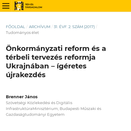
FŐOLDAL
/
ARCHÍVUM
/
31. ÉVF. 2. SZÁM (2017)
/
Tudományos élet
Önkormányzati reform és a
térbeli tervezés reformja
Ukrajnában – ígéretes
újrakezdés
Brenner János
Szövetségi Közlekedési és Digitális
InfrastruktúraMinisztérium; Budapesti Műszaki és
Gazdaságtudományi Egyetem