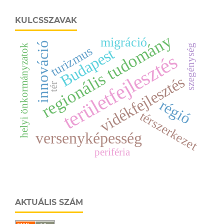
KULCSSZAVAK
regionális tudomány
migráció
innováció
helyi önkormányzatok
szegénység
turizmus
Budapest
területfejlesztés
vidékfejlesztés
tér
régió
térszerkezet
versenyképesség
periféria
AKTUÁLIS SZÁM