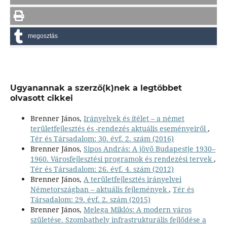
megosztás
Ugyanannak a szerző(k)nek a legtöbbet
olvasott cikkei
Brenner János,
Irányelvek és ítélet – a német
területfejlesztés és -rendezés aktuális eseményeiről
,
Tér és Társadalom: 30. évf. 2. szám (2016)
Brenner János,
Sipos András: A jövő Budapestje 1930–
1960. Városfejlesztési programok és rendezési tervek
,
Tér és Társadalom: 26. évf. 4. szám (2012)
Brenner János,
A területfejlesztés irányelvei
Németországban – aktuális fejlemények
,
Tér és
Társadalom: 29. évf. 2. szám (2015)
Brenner János,
Melega Miklós: A modern város
születése. Szombathely infrastrukturális fejlődése a