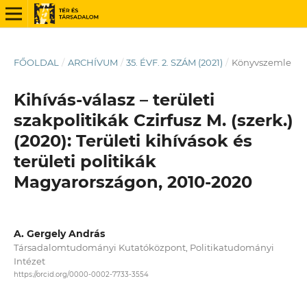
FŐOLDAL
/
ARCHÍVUM
/
35. ÉVF. 2. SZÁM (2021)
/
Könyvszemle
Kihívás-válasz – területi
szakpolitikák Czirfusz M. (szerk.)
(2020): Területi kihívások és
területi politikák
Magyarországon, 2010-2020
A. Gergely András
Társadalomtudományi Kutatóközpont, Politikatudományi
Intézet
https://orcid.org/0000-0002-7733-3554