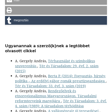
mail
megosztás
Ugyanannak a szerző(k)nek a legtöbbet
olvasott cikkei
A. Gergely András,
Térhasználat és szimbolikus
szuverenitás
,
Tér és Társadalom: 29. évf. 2. szám
(2015)
A. Gergely András,
Berta P. (2014): Fogyasztás, hírnév,
politika – Az erdélyi gábor romák presztízsgazdasága
,
Tér és Társadalom: 33. évf. 3. szám (2019)
A. Gergely András,
Rendezőelvek és
etnoregionalizmus Magyarországon. Társadalmi
reformterveink margójára
,
Tér és Társadalom: 3. évf.
4. szám (1989): A társadalom térhódítása
A. Gergely András,
A vallásnéprajz új teresedései
,