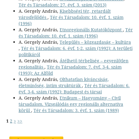
Tér és Társadalom: 27. évf. 3. szám (2013)
A. Gergely András,
Kisebbségi tér, retardált
városfejlődés
,
Tér és Társadalom: 10. évf. 1. szám
(1996)
A. Gergely András,
Etnoregionális Kutatóközpont
,
Tér
és Társadalom: 10. évf. 1. szám (1996)
A. Gergely András,
Település – közgazdaság – kultúra
,
Tér és Társadalom: 6. évf. 1-2. szám (1992): A területi
politikáról
A. Gergely András,
Átélhető térbeliség – egyenlőtlen
regionalitás
,
Tér és Társadalom: 7. évf. 3-4. szám
(1993): Az Alföld
A. Gergely András,
Olthatatlan kíváncsiság,
életminőség, intim struktúrák
,
Tér és Társadalom: 6.
évf. 3-4. szám (1992): Budapest és társai
A. Gergely András,
Etnikum – Hagyomány – Civil
társadalom. Vizsgálódás egy regionális alternatíva
körül
,
Tér és Társadalom: 3. évf. 1. szám (1989)
1
2
>
>>