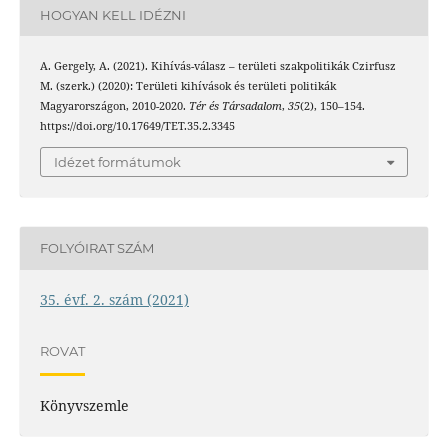
HOGYAN KELL IDÉZNI
A. Gergely, A. (2021). Kihívás-válasz – területi szakpolitikák Czirfusz
M. (szerk.) (2020): Területi kihívások és területi politikák
Magyarországon, 2010-2020.
Tér és Társadalom
,
35
(2), 150–154.
https://doi.org/10.17649/TET.35.2.3345
Idézet formátumok
FOLYÓIRAT SZÁM
35. évf. 2. szám (2021)
ROVAT
Könyvszemle