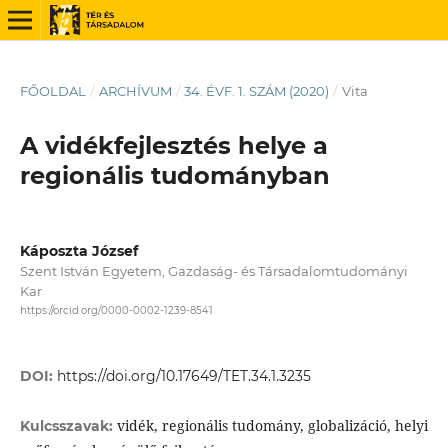
FŐOLDAL
/
ARCHÍVUM
/
34. ÉVF. 1. SZÁM (2020)
/
Vita
A vidékfejlesztés helye a
regionális tudományban
Káposzta József
Szent István Egyetem, Gazdaság- és Társadalomtudományi
Kar
https://orcid.org/0000-0002-1239-8541
DOI:
https://doi.org/10.17649/TET.34.1.3235
vidék, regionális tudomány, globalizáció, helyi
Kulcsszavak: