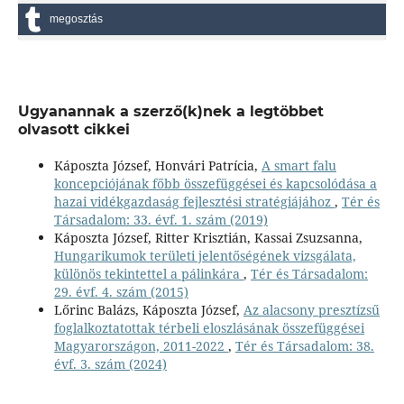
megosztás
Ugyanannak a szerző(k)nek a legtöbbet
olvasott cikkei
Káposzta József, Honvári Patrícia,
A smart falu
koncepciójának főbb összefüggései és kapcsolódása a
hazai vidékgazdaság fejlesztési stratégiájához
,
Tér és
Társadalom: 33. évf. 1. szám (2019)
Káposzta József, Ritter Krisztián, Kassai Zsuzsanna,
Hungarikumok területi jelentőségének vizsgálata,
különös tekintettel a pálinkára
,
Tér és Társadalom:
29. évf. 4. szám (2015)
Lőrinc Balázs, Káposzta József,
Az alacsony presztízsű
foglalkoztatottak térbeli eloszlásának összefüggései
Magyarországon, 2011-2022
,
Tér és Társadalom: 38.
évf. 3. szám (2024)