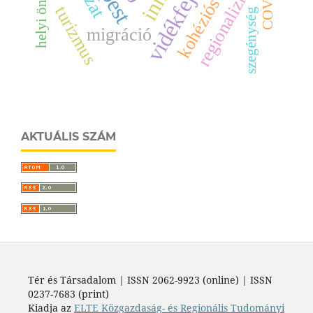
vidékfejlesztés
kohéziós politika
regionalizmus
turizmus
szegénység
migráció
AKTUÁLIS SZÁM
Tér és Társadalom | ISSN 2062-9923 (online) | ISSN
0237-7683 (print)
Kiadja az
ELTE Közgazdaság- és Regionális Tudományi