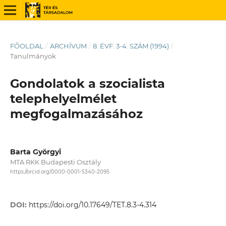
FŐOLDAL
/
ARCHÍVUM
/
8. ÉVF. 3-4. SZÁM (1994)
/
Tanulmányok
Gondolatok a szocialista
telephelyelmélet
megfogalmazásához
Barta Györgyi
MTA RKK Budapesti Osztály
https://orcid.org/0000-0001-5340-2095
DOI:
https://doi.org/10.17649/TET.8.3-4.314