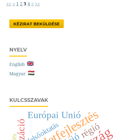
<<
<
1
2
3
4
>
>>
KÉZIRAT BEKÜLDÉSE
NYELV
English
Magyar
KULCSSZAVAK
területfejlesztés
Európai Unió
felsőoktatás
régió