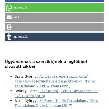
megosztás
mail
megosztás
Ugyanannak a szerző(k)nek a legtöbbet
olvasott cikkei
Barta Györgyi,
Az ipar szerepe a „szocialista”
gazdaság- és területfejlesztési politikában
,
Tér és
Társadalom: 5. évf. 4. szám (1991)
Györgyi Barta,
Beköszöntő
,
Tér és Társadalom: 32.
évf. 1. szám (2018)
Barta Györgyi,
30 éves a Tér és Társadalom
,
Tér és
Társadalom: 31. évf. 1. szám (2017)