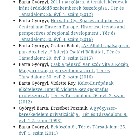
Barta Györgyi,
2011 margójára. A területi kérdések
iránt érdeklődő szakemberek összefogása
,
Tér és
Társadalom: 26. évf. 1. szám (2012)
Barta Györgyi,
Horváth, Gy.: Spaces and places in
Central and Eastern Europe. Historical trends and
perspectives of regional development
,
Tér és
Társadalom: 30. évf. 4. szám (2016)
Barta Györgyi, Csatári Bálint,
„Az Alföld sajátságosan
paradox hely...” Interjú Csatári Bálinttal
,
Tér és
Társadalom: 29. évf. 3. szám (2015)
Barta Györgyi,
Csak a pénzről van szó? Vita a Közép-
Magyarország régió szétbontásáról
,
Tér és
Társadalom: 30. évf. 2. szám (2016)
Barta Györgyi, Violette Rey,
Kelet-Európának
elkötelezve. Interjú Violette Rey geográfus
professzorral
,
Tér és Társadalom: 26. évf. 2. szám
(2012)
Györgyi Barta, Erzsébet Poszmik,
A gyógyszer-
kereskedelem privatizációja
,
Tér és Társadalom: 9.
évf. 1-2. szám (1995)
Barta Györgyi,
Beköszöntő
,
Tér és Társadalom: 25.
évf. 1. szám (2011)