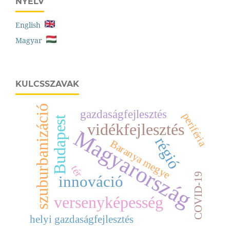
NYELV
English
Magyar
KULCSSZAVAK
szuburbanizáció
gazdaságfejlesztés
periféria
Budapest
vidékfejlesztés
Magyarország
régió
Baranya megye
tér
COVID-19
innováció
versenyképesség
helyi gazdaságfejlesztés