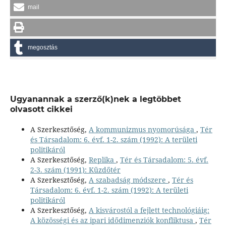
mail
megosztás
Ugyanannak a szerző(k)nek a legtöbbet
olvasott cikkei
A Szerkesztőség,
A kommunizmus nyomorúsága
,
Tér
és Társadalom: 6. évf. 1-2. szám (1992): A területi
politikáról
A Szerkesztőség,
Replika
,
Tér és Társadalom: 5. évf.
2-3. szám (1991): Küzdőtér
A Szerkesztőség,
A szabadság módszere
,
Tér és
Társadalom: 6. évf. 1-2. szám (1992): A területi
politikáról
A Szerkesztőség,
A kisvárostól a fejlett technológiáig:
A közösségi és az ipari idődimenziók konfliktusa
,
Tér