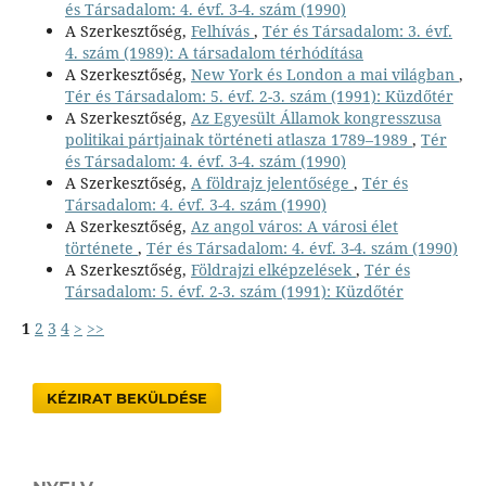
és Társadalom: 4. évf. 3-4. szám (1990)
A Szerkesztőség,
Felhívás
,
Tér és Társadalom: 3. évf.
4. szám (1989): A társadalom térhódítása
A Szerkesztőség,
New York és London a mai világban
,
Tér és Társadalom: 5. évf. 2-3. szám (1991): Küzdőtér
A Szerkesztőség,
Az Egyesült Államok kongresszusa
politikai pártjainak történeti atlasza 1789–1989
,
Tér
és Társadalom: 4. évf. 3-4. szám (1990)
A Szerkesztőség,
A földrajz jelentősége
,
Tér és
Társadalom: 4. évf. 3-4. szám (1990)
A Szerkesztőség,
Az angol város: A városi élet
története
,
Tér és Társadalom: 4. évf. 3-4. szám (1990)
A Szerkesztőség,
Földrajzi elképzelések
,
Tér és
Társadalom: 5. évf. 2-3. szám (1991): Küzdőtér
1
2
3
4
>
>>
KÉZIRAT BEKÜLDÉSE