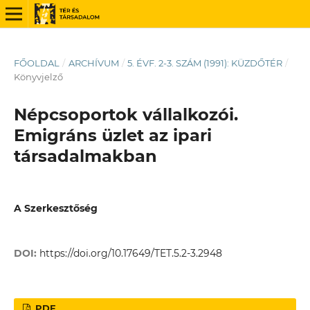
FŐOLDAL
/
ARCHÍVUM
/
5. ÉVF. 2-3. SZÁM (1991): KÜZDŐTÉR
/
Könyvjelző
Népcsoportok vállalkozói.
Emigráns üzlet az ipari
társadalmakban
A Szerkesztőség
DOI:
https://doi.org/10.17649/TET.5.2-3.2948
PDF