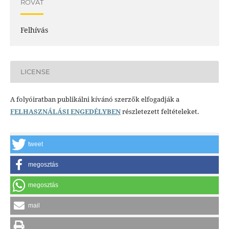
ROVAT
Felhívás
LICENSE
A folyóiratban publikálni kívánó szerzők elfogadják a
FELHASZNÁLÁSI ENGEDÉLYBEN
részletezett feltételeket.
tweet
megosztás
megosztás
mail