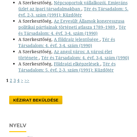
A Szerkesztőség,
Népcsoportok vállalkozói. Emigráns
üzlet az ipari társadalmakban
,
Tér és Társadalom: 5.
évf. 2-3. szám (1991): Küzdőtér
A Szerkesztőség,
Az Egyesült Államok kongresszusa
politikai pártjainak történeti atlasza 1789–1989
,
Tér
és Társadalom: 4. évf. 3-4. szám (1990)
A Szerkesztőség,
A földrajz jelentősége
,
Tér és
Társadalom: 4. évf. 3-4. szám (1990)
A Szerkesztőség,
Az angol város: A városi élet
története
,
Tér és Társadalom: 4. évf. 3-4. szám (1990)
A Szerkesztőség,
Földrajzi elképzelések
,
Tér és
Társadalom: 5. évf. 2-3. szám (1991): Küzdőtér
1
2
3
4
>
>>
KÉZIRAT BEKÜLDÉSE
NYELV