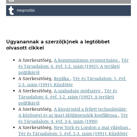
megosztás
Ugyanannak a szerző(k)nek a legtöbbet
olvasott cikkei
A Szerkesztőség,
A kommunizmus nyomorúsága
,
Tér
és Társadalom: 6. évf. 1-2. szám (1992): A területi
politikáról
A Szerkesztőség,
Replika
,
Tér és Társadalom: 5. évf.
2-3. szám (1991): Küzdőtér
A Szerkesztőség,
A szabadság módszere
,
Tér és
Társadalom: 6. évf. 1-2. szám (1992): A területi
politikáról
A Szerkesztőség,
A kisvárostól a fejlett technológiáig:
A közösségi és az ipari idődimenziók konfliktusa
,
Tér
és Társadalom: 4. évf. 3-4. szám (1990)
A Szerkesztőség,
New York és London a mai világban
,
Tér és Társadalom: 5. évf. 2-3. szám (1991): Küzdőtér