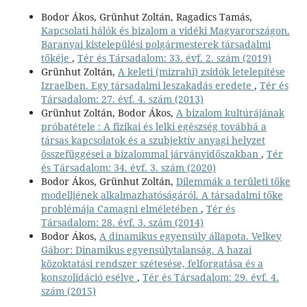
Bodor Ákos, Grünhut Zoltán, Ragadics Tamás,
Kapcsolati hálók és bizalom a vidéki Magyarországon.
Baranyai kistelepülési polgármesterek társadalmi
tőkéje
,
Tér és Társadalom: 33. évf. 2. szám (2019)
Grünhut Zoltán,
A keleti (mizrahi) zsidók letelepítése
Izraelben. Egy társadalmi leszakadás eredete
,
Tér és
Társadalom: 27. évf. 4. szám (2013)
Grünhut Zoltán, Bodor Ákos,
A bizalom kultúrájának
próbatétele : A fizikai és lelki egészség továbbá a
társas kapcsolatok és a szubjektív anyagi helyzet
összefüggései a bizalommal járványidőszakban
,
Tér
és Társadalom: 34. évf. 3. szám (2020)
Bodor Ákos, Grünhut Zoltán,
Dilemmák a területi tőke
modelljének alkalmazhatóságáról. A társadalmi tőke
problémája Camagni elméletében
,
Tér és
Társadalom: 28. évf. 3. szám (2014)
Bodor Ákos,
A dinamikus egyensúly állapota. Velkey
Gábor: Dinamikus egyensúlytalanság. A hazai
közoktatási rendszer szétesése, felforgatása és a
konszolidáció esélye
,
Tér és Társadalom: 29. évf. 4.
szám (2015)