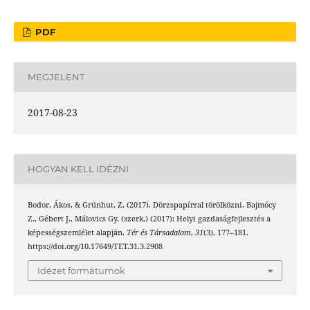
PDF
MEGJELENT
2017-08-23
HOGYAN KELL IDÉZNI
Bodor, Ákos, & Grünhut, Z. (2017). Dörzspapírral törölközni. Bajmócy
Z., Gébert J., Málovics Gy. (szerk.) (2017): Helyi gazdaságfejlesztés a
képességszemlélet alapján.
Tér és Társadalom
,
31
(3), 177–181.
https://doi.org/10.17649/TET.31.3.2908
Idézet formátumok