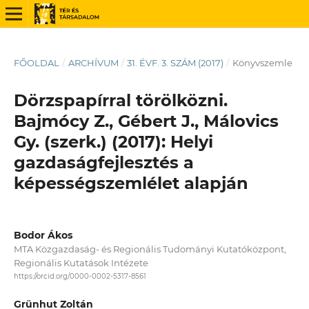
FŐOLDAL
/
ARCHÍVUM
/
31. ÉVF. 3. SZÁM (2017)
/
Könyvszemle
Dörzspapírral törölközni.
Bajmócy Z., Gébert J., Málovics
Gy. (szerk.) (2017): Helyi
gazdaságfejlesztés a
képességszemlélet alapján
Bodor Ákos
MTA Közgazdaság- és Regionális Tudományi Kutatóközpont,
Regionális Kutatások Intézete
https://orcid.org/0000-0002-5317-8561
Grünhut Zoltán