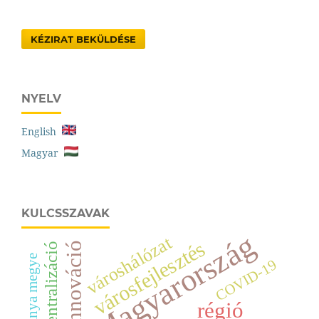
KÉZIRAT BEKÜLDÉSE
NYELV
English
Magyar
KULCSSZAVAK
Magyarország
városhálózat
városfejlesztés
innováció
decentralizáció
Baranya megye
COVID-19
régió