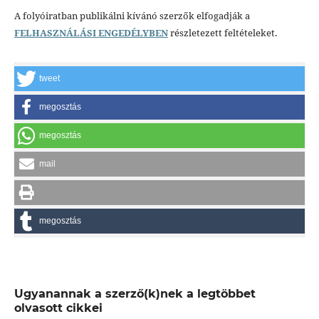
A folyóiratban publikálni kívánó szerzők elfogadják a
FELHASZNÁLÁSI ENGEDÉLYBEN
részletezett feltételeket.
tweet
megosztás
megosztás
mail
megosztás
Ugyanannak a szerző(k)nek a legtöbbet
olvasott cikkei