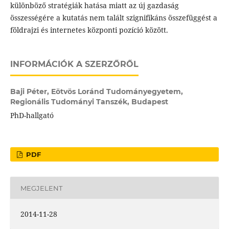
különböző stratégiák hatása miatt az új gazdaság
összességére a kutatás nem talált szignifikáns összefüggést a
földrajzi és internetes központi pozíció között.
INFORMÁCIÓK A SZERZŐRŐL
Baji Péter,
Eötvös Loránd Tudományegyetem,
Regionális Tudományi Tanszék, Budapest
PhD-hallgató
PDF
MEGJELENT
2014-11-28