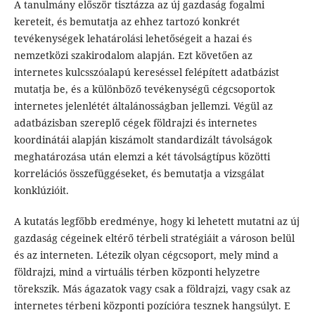
A tanulmány először tisztázza az új gazdaság fogalmi
kereteit, és bemutatja az ehhez tartozó konkrét
tevékenységek lehatárolási lehetőségeit a hazai és
nemzetközi szakirodalom alapján. Ezt követően az
internetes kulcsszóalapú kereséssel felépített adatbázist
mutatja be, és a különböző tevékenységű cégcsoportok
internetes jelenlétét általánosságban jellemzi. Végül az
adatbázisban szereplő cégek földrajzi és internetes
koordinátái alapján kiszámolt standardizált távolságok
meghatározása után elemzi a két távolságtípus közötti
korrelációs összefüggéseket, és bemutatja a vizsgálat
konklúzióit.
A kutatás legfőbb eredménye, hogy ki lehetett mutatni az új
gazdaság cégeinek eltérő térbeli stratégiáit a városon belül
és az interneten. Létezik olyan cégcsoport, mely mind a
földrajzi, mind a virtuális térben központi helyzetre
törekszik. Más ágazatok vagy csak a földrajzi, vagy csak az
internetes térbeni központi pozícióra tesznek hangsúlyt. E