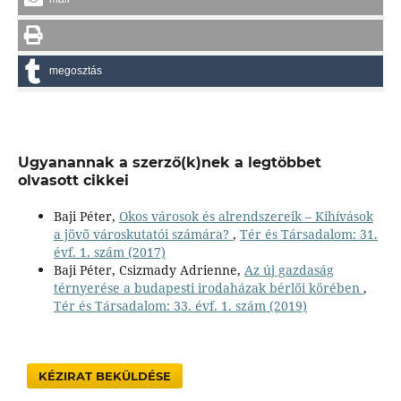
megosztás
Ugyanannak a szerző(k)nek a legtöbbet
olvasott cikkei
Baji Péter,
Okos városok és alrendszereik – Kihívások
a jövő városkutatói számára?
,
Tér és Társadalom: 31.
évf. 1. szám (2017)
Baji Péter, Csizmady Adrienne,
Az új gazdaság
térnyerése a budapesti irodaházak bérlői körében
,
Tér és Társadalom: 33. évf. 1. szám (2019)
KÉZIRAT BEKÜLDÉSE