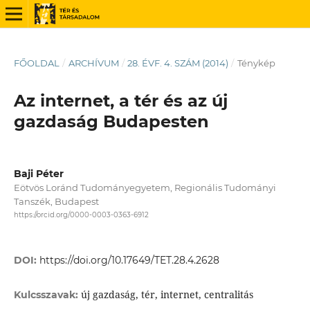
FŐOLDAL
/
ARCHÍVUM
/
28. ÉVF. 4. SZÁM (2014)
/
Ténykép
Az internet, a tér és az új
gazdaság Budapesten
Baji Péter
Eötvös Loránd Tudományegyetem, Regionális Tudományi
Tanszék, Budapest
https://orcid.org/0000-0003-0363-6912
DOI:
https://doi.org/10.17649/TET.28.4.2628
új gazdaság, tér, internet, centralitás
Kulcsszavak: