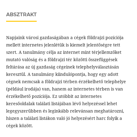
ABSZTRAKT
Napjaink városi gazdaságában a cégek földrajzi pozíciója
mellett internetes jelenlétük is kiemelt jelentőségre tett
szert. A tanulmány célja az internet mint térjellemzőket
mutató valóság és a földrajzi tér közötti összefüggések
feltárása az új gazdaság cégeinek telephelyválasztásán
keresztül. A tanulmány kiindulópontja, hogy egy adott
cégnek nemcsak a földrajzi térben érzékelhető telephelye
(például irodája) van, hanem az internetes térben is van
érzékelhető pozíciója. Ez utóbbit az internetes
keresőoldalak találati listájában lévő helyezéssel lehet
legegyszerűbben és leginkább relevánsan meghatározni,
hiszen a találati listákon való jó helyezésért harc folyik a
cégek között.