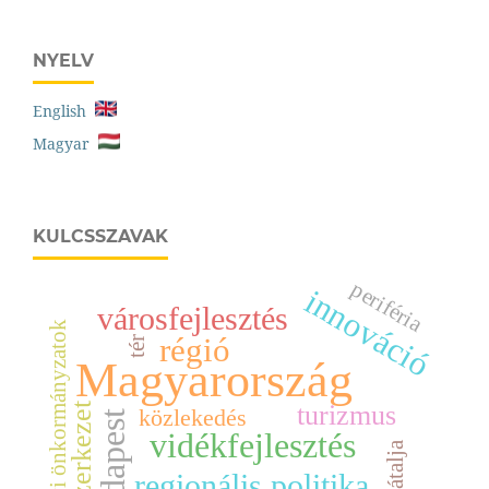
NYELV
English
Magyar
KULCSSZAVAK
periféria
innováció
városfejlesztés
helyi önkormányzatok
régió
tér
Magyarország
térszerkezet
turizmus
közlekedés
Budapest
vidékfejlesztés
Kárpátalja
regionális politika