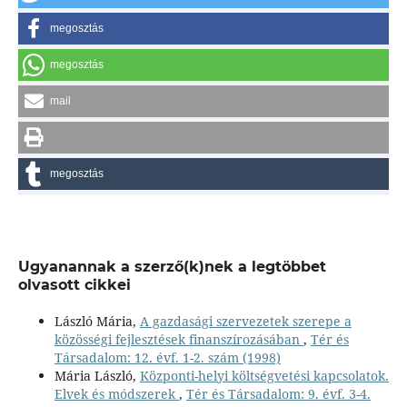
megosztás
megosztás
mail
megosztás
Ugyanannak a szerző(k)nek a legtöbbet
olvasott cikkei
László Mária,
A gazdasági szervezetek szerepe a
közösségi fejlesztések finanszírozásában
,
Tér és
Társadalom: 12. évf. 1-2. szám (1998)
Mária László,
Központi-helyi költségvetési kapcsolatok.
Elvek és módszerek
,
Tér és Társadalom: 9. évf. 3-4.