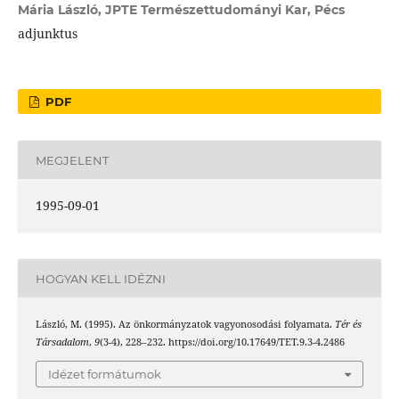
Mária László,
JPTE Természettudományi Kar, Pécs
adjunktus
PDF
MEGJELENT
1995-09-01
HOGYAN KELL IDÉZNI
László, M. (1995). Az önkormányzatok vagyonosodási folyamata.
Tér és
Társadalom
,
9
(3-4), 228–232. https://doi.org/10.17649/TET.9.3-4.2486
Idézet formátumok