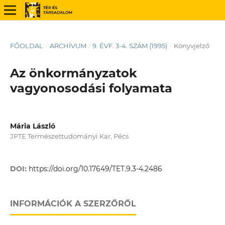
FŐOLDAL
/
ARCHÍVUM
/
9. ÉVF. 3-4. SZÁM (1995)
/
Könyvjelző
Az önkormányzatok
vagyonosodási folyamata
Mária László
JPTE Természettudományi Kar, Pécs
DOI:
https://doi.org/10.17649/TET.9.3-4.2486
INFORMÁCIÓK A SZERZŐRŐL