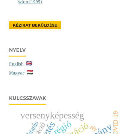
szám (1995)
KÉZIRAT BEKÜLDÉSE
NYELV
English
Magyar
KULCSSZAVAK
versenyképesség
COVID-19
régió
tér