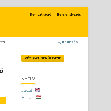
Regisztráció
Bejelentkezés
TÉS
KERESÉS
KÉZIRAT BEKÜLDÉSE
zó
NYELV
English
Magyar