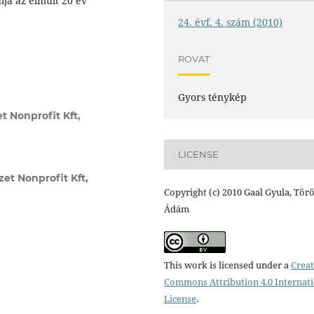
ja az elmúlt 20 év
24. évf. 4. szám (2010)
ROVAT
Gyors ténykép
 Nonprofit Kft,
LICENSE
et Nonprofit Kft,
Copyright (c) 2010 Gaal Gyula, Tör
Ádám
This work is licensed under a
Creat
Commons Attribution 4.0 Internat
License
.