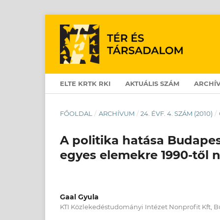
ELTE KRTK RKI
AKTUÁLIS SZÁM
ARCHÍ
FŐOLDAL
/
ARCHÍVUM
/
24. ÉVF. 4. SZÁM (2010)
/
A politika hatása Budape
egyes elemekre 1990-től 
Gaal Gyula
KTI Közlekedéstudományi Intézet Nonprofit Kft, 