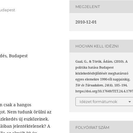
MEGJELENT
Budapest
2010-12-01
HOGYAN KELL IDÉZNI
edés, Budapest
Gaal, G., & Török, Ádám. (2010). A
politika hatása Budapest
közlekedésfejlődését meghatározó
egyes elemekre 1990-től napjainkig.
Tér és Társadalom
,
24
(4), 185–194.
https://doi.org/10.17649/TET.24.4.179
Idézet formátumok
n csak a hangos
got. Nem tudunk örülni az
zlekedés új eszközeinek.
alóban jelentéktelenek? A
FOLYÓIRAT SZÁM