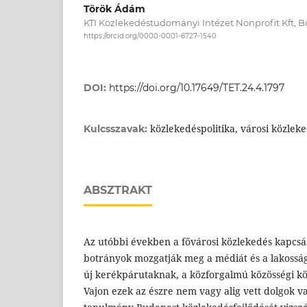
Török Ádám
KTI Közlekedéstudományi Intézet Nonprofit Kft, 
https://orcid.org/0000-0001-6727-1540
DOI:
https://doi.org/10.17649/TET.24.4.1797
közlekedéspolitika, városi közlek
Kulcsszavak:
ABSZTRAKT
Az utóbbi években a fővárosi közlekedés kapcsá
botrányok mozgatják meg a médiát és a lakossá
új kerékpárutaknak, a közforgalmú közösségi kö
Vajon ezek az észre nem vagy alig vett dolgok v