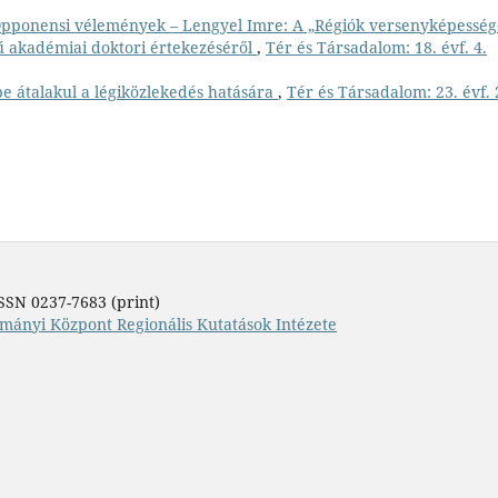
pponensi vélemények – Lengyel Imre: A „Régiók versenyképesség
ű akadémiai doktori értekezéséről
,
Tér és Társadalom: 18. évf. 4.
e átalakul a légiközlekedés hatására
,
Tér és Társadalom: 23. évf. 
SSN 0237-7683 (print)
mányi Központ Regionális Kutatások Intézete