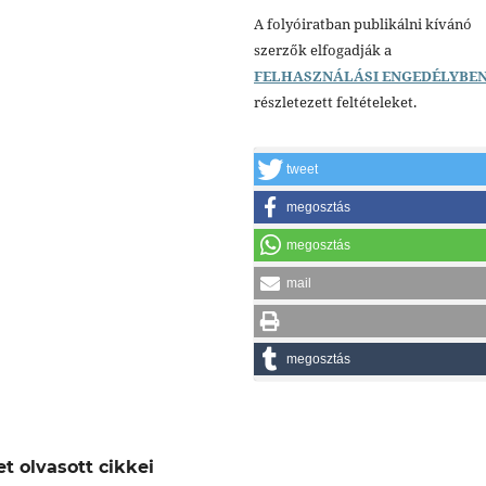
A folyóiratban publikálni kívánó
szerzők elfogadják a
FELHASZNÁLÁSI ENGEDÉLYBE
részletezett feltételeket.
tweet
megosztás
megosztás
mail
megosztás
t olvasott cikkei