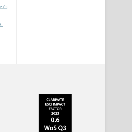
e és
2.