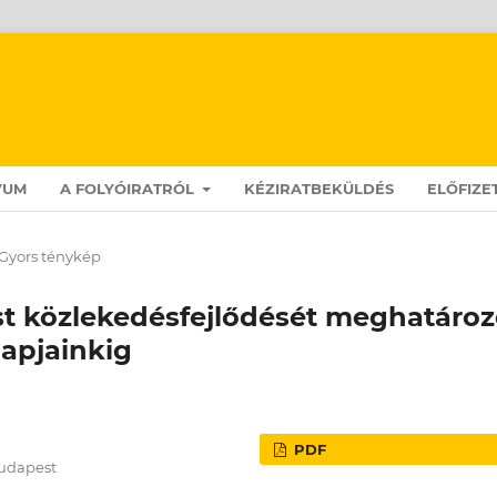
VUM
A FOLYÓIRATRÓL
KÉZIRATBEKÜLDÉS
ELŐFIZE
Gyors ténykép
st közlekedésfejlődését meghatáro
napjainkig
PDF
Budapest