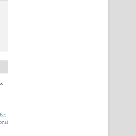
ök
ive
ional