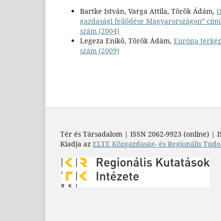
Bartke István, Varga Attila, Török Ádám,
O
gazdasági fejlődése Magyarországon” cím
szám (2004)
Legeza Enikő, Török Ádám,
Európa térkép
szám (2009)
Tér és Társadalom | ISSN 2062-9923 (online) | I
Kiadja az
ELTE Közgazdaság- és Regionális Tudo