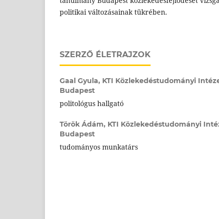
tanulmány Budapest közlekedésfejlődését vizsgál
politikai változásainak tükrében.
SZERZŐ ÉLETRAJZOK
Gaal Gyula,
KTI Közlekedéstudományi Intézet
Budapest
politológus hallgató
Török Ádám,
KTI Közlekedéstudományi Intéz
Budapest
tudományos munkatárs