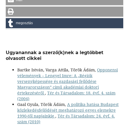
mail
megosztás
Ugyanannak a szerző(k)nek a legtöbbet
olvasott cikkei
Bartke István, Varga Attila, Török Ádám,
Opponensi
vélemények – Lengyel Imre: A „Régiók
versenyképessége és gazdasági fejlődése
Magyarországon” című akadémiai doktori
értekezéséről
,
Tér és Társadalom: 18. évf. 4. szám
(2004)
Gaal Gyula, Török Ádám,
A politika hatása Budapest
közlekedésfejlődését meghatározó egyes elemekre
1990-től napjainkig
,
Tér és Társadalom: 24. évf. 4.
szám (2010)