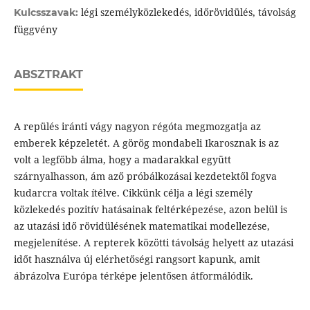
légi személyközlekedés, időrövidülés, távolság
Kulcsszavak:
függvény
ABSZTRAKT
A repülés iránti vágy nagyon régóta megmozgatja az
emberek képzeletét. A görög mondabeli Ikarosznak is az
volt a legfőbb álma, hogy a madarakkal együtt
szárnyalhasson, ám aző próbálkozásai kezdetektől fogva
kudarcra voltak ítélve. Cikkünk célja a légi személy
közlekedés pozitív hatásainak feltérképezése, azon belül is
az utazási idő rövidülésének matematikai modellezése,
megjelenítése. A repterek közötti távolság helyett az utazási
időt használva új elérhetőségi rangsort kapunk, amit
ábrázolva Európa térképe jelentősen átformálódik.