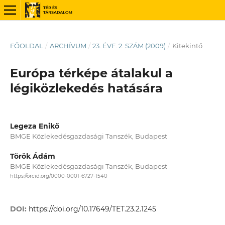
FŐOLDAL
/
ARCHÍVUM
/
23. ÉVF. 2. SZÁM (2009)
/
Kitekintő
Európa térképe átalakul a
légiközlekedés hatására
Legeza Enikő
BMGE Közlekedésgazdasági Tanszék, Budapest
Török Ádám
BMGE Közlekedésgazdasági Tanszék, Budapest
https://orcid.org/0000-0001-6727-1540
DOI:
https://doi.org/10.17649/TET.23.2.1245