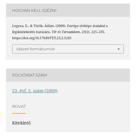
HOGYAN KELL IDÉZNI
Legeza, E., & Török, Ádám. (2009). Európa térképe átalakul a
légiközlekedés hatására.
Tér és Társadalom
,
23
(2), 225–235.
https://doi.org/10.17649/TET.23.2.1245
Idézet formátumok
FOLYÓIRAT SZÁM
23. évf. 2. szám (2009)
ROVAT
Kitekintő