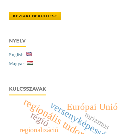
KÉZIRAT BEKÜLDÉSE
NYELV
English
Magyar
KULCSSZAVAK
regionális tudomány
versenyképesség
Európai Unió
régió
turizmus
regionalizáció