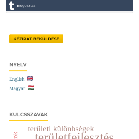
megosztás
KÉZIRAT BEKÜLDÉSE
NYELV
English
Magyar
KULCSSZAVAK
területi különbségek
területfejlesztés