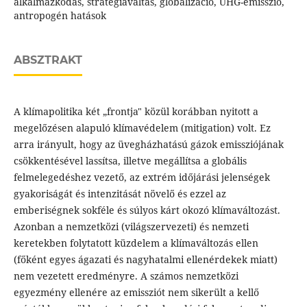
alkalmazkodás, stratégiaváltás, globalizáció, ÜHG-emisszió,
antropogén hatások
ABSZTRAKT
A klímapolitika két „frontja" közül korábban nyitott a
megelőzésen alapuló klímavédelem (mitigation) volt. Ez
arra irányult, hogy az üvegházhatású gázok emissziójának
csökkentésével lassítsa, illetve megállítsa a globális
felmelegedéshez vezető, az extrém időjárási jelenségek
gyakoriságát és intenzitását növelő és ezzel az
emberiségnek sokféle és súlyos kárt okozó klímaváltozást.
Azonban a nemzetközi (világszervezeti) és nemzeti
keretekben folytatott küzdelem a klímaváltozás ellen
(főként egyes ágazati és nagyhatalmi ellenérdekek miatt)
nem vezetett eredményre. A számos nemzetközi
egyezmény ellenére az emissziót nem sikerült a kellő