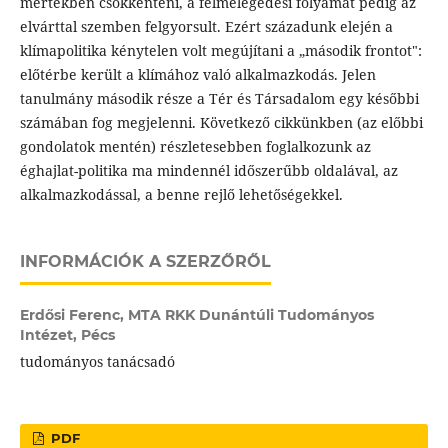
mértékben csökkenteni, a felmelegedési folyamat pedig az
elvárttal szemben felgyorsult. Ezért századunk elején a
klímapolitika kénytelen volt megújítani a „második frontot":
előtérbe került a klímához való alkalmazkodás. Jelen
tanulmány második része a Tér és Társadalom egy későbbi
számában fog megjelenni. Következő cikkünkben (az előbbi
gondolatok mentén) részletesebben foglalkozunk az
éghajlat-politika ma mindennél időszerűbb oldalával, az
alkalmazkodással, a benne rejlő lehetőségekkel.
INFORMÁCIÓK A SZERZŐRŐL
Erdősi Ferenc,
MTA RKK Dunántúli Tudományos
Intézet, Pécs
tudományos tanácsadó
PDF