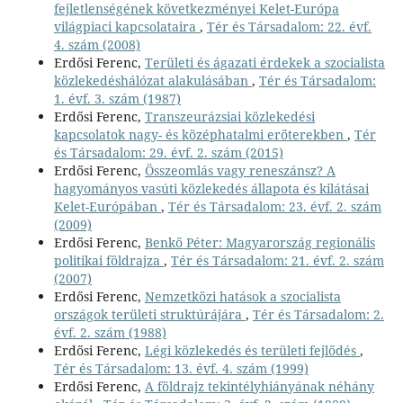
fejletlenségének következményei Kelet-Európa
világpiaci kapcsolataira
,
Tér és Társadalom: 22. évf.
4. szám (2008)
Erdősi Ferenc,
Területi és ágazati érdekek a szocialista
közlekedéshálózat alakulásában
,
Tér és Társadalom:
1. évf. 3. szám (1987)
Erdősi Ferenc,
Transzeurázsiai közlekedési
kapcsolatok nagy- és középhatalmi erőterekben
,
Tér
és Társadalom: 29. évf. 2. szám (2015)
Erdősi Ferenc,
Összeomlás vagy reneszánsz? A
hagyományos vasúti közlekedés állapota és kilátásai
Kelet-Európában
,
Tér és Társadalom: 23. évf. 2. szám
(2009)
Erdősi Ferenc,
Benkő Péter: Magyarország regionális
politikai földrajza
,
Tér és Társadalom: 21. évf. 2. szám
(2007)
Erdősi Ferenc,
Nemzetközi hatások a szocialista
országok területi struktúrájára
,
Tér és Társadalom: 2.
évf. 2. szám (1988)
Erdősi Ferenc,
Légi közlekedés és területi fejlődés
,
Tér és Társadalom: 13. évf. 4. szám (1999)
Erdősi Ferenc,
A földrajz tekintélyhiányának néhány