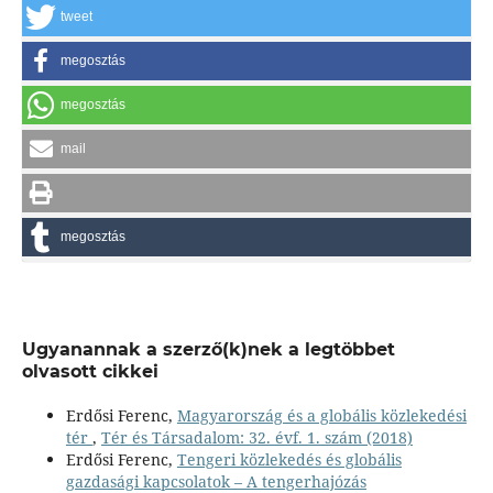
tweet
megosztás
megosztás
mail
megosztás
Ugyanannak a szerző(k)nek a legtöbbet
olvasott cikkei
Erdősi Ferenc,
Magyarország és a globális közlekedési
tér
,
Tér és Társadalom: 32. évf. 1. szám (2018)
Erdősi Ferenc,
Tengeri közlekedés és globális
gazdasági kapcsolatok – A tengerhajózás