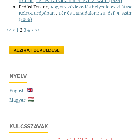
okáról
,
Tér és Társadalom: 3. évf. 2. szám (1989)
Erdősi Ferenc,
A gyors közlekedés helyzete és kilátásai
Kelet-Európában
,
Tér és Társadalom: 20. évf. 4. szám
(2006)
<<
<
1
2
3
4
>
>>
KÉZIRAT BEKÜLDÉSE
NYELV
English
Magyar
KULCSSZAVAK