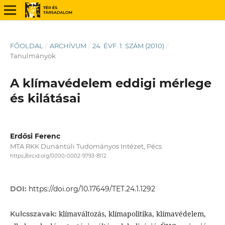
FŐOLDAL
/
ARCHÍVUM
/
24. ÉVF. 1. SZÁM (2010)
/
Tanulmányok
A klímavédelem eddigi mérlege
és kilátásai
Erdősi Ferenc
MTA RKK Dunántúli Tudományos Intézet, Pécs
https://orcid.org/0000-0002-9793-8112
DOI:
https://doi.org/10.17649/TET.24.1.1292
klímaváltozás, klímapolitika, klímavédelem,
Kulcsszavak: