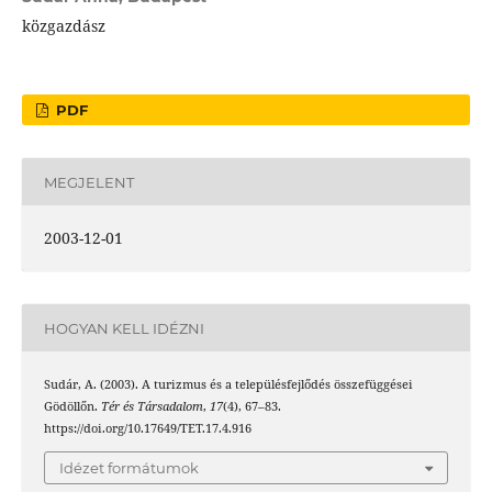
közgazdász
PDF
MEGJELENT
2003-12-01
HOGYAN KELL IDÉZNI
Sudár, A. (2003). A turizmus és a településfejlődés összefüggései
Gödöllőn.
Tér és Társadalom
,
17
(4), 67–83.
https://doi.org/10.17649/TET.17.4.916
Idézet formátumok