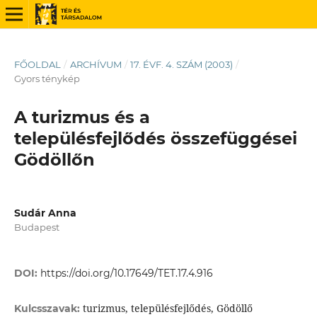
FŐOLDAL
/
ARCHÍVUM
/
17. ÉVF. 4. SZÁM (2003)
/
Gyors ténykép
A turizmus és a
településfejlődés összefüggései
Gödöllőn
Sudár Anna
Budapest
DOI:
https://doi.org/10.17649/TET.17.4.916
turizmus, településfejlődés, Gödöllő
Kulcsszavak: