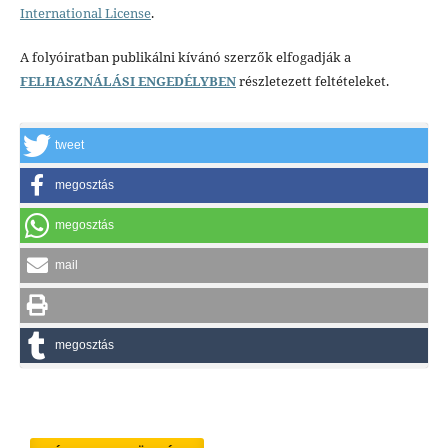
International License
.
A folyóiratban publikálni kívánó szerzők elfogadják a
FELHASZNÁLÁSI ENGEDÉLYBEN
részletezett feltételeket.
tweet
megosztás
megosztás
mail
megosztás