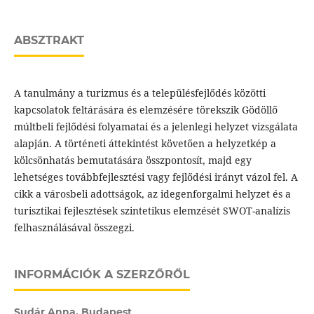
ABSZTRAKT
A tanulmány a turizmus és a településfejlődés közötti
kapcsolatok feltárására és elemzésére törekszik Gödöllő
múltbeli fejlődési folyamatai és a jelenlegi helyzet vizsgálata
alapján. A történeti áttekintést követően a helyzetkép a
kölcsönhatás bemutatására összpontosít, majd egy
lehetséges továbbfejlesztési vagy fejlődési irányt vázol fel. A
cikk a városbeli adottságok, az idegenforgalmi helyzet és a
turisztikai fejlesztések szintetikus elemzését SWOT-analízis
felhasználásával összegzi.
INFORMÁCIÓK A SZERZŐRŐL
Sudár Anna,
Budapest