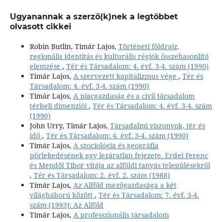
Ugyanannak a szerző(k)nek a legtöbbet
olvasott cikkei
Robin Butlin, Timár Lajos,
Történeti földrajz,
regionális identitás és kulturális régiók összehasonlító
elemzése
,
Tér és Társadalom: 4. évf. 3-4. szám (1990)
Timár Lajos,
A szervezett kapitalizmus vége
,
Tér és
Társadalom: 4. évf. 3-4. szám (1990)
Timár Lajos,
A piacgazdaság és a civil társadalom
térbeli dimenziói
,
Tér és Társadalom: 4. évf. 3-4. szám
(1990)
John Urry, Timár Lajos,
Társadalmi viszonyok, tér és
idő
,
Tér és Társadalom: 4. évf. 3-4. szám (1990)
Timár Lajos,
A szociológia és geográfia
pörlekedésének egy lezáratlan fejezete. Erdei Ferenc
és Mendöl Tibor vitája az alföldi tanyás településekről
,
Tér és Társadalom: 2. évf. 2. szám (1988)
Tímár Lajos,
Az Alföld mezőgazdasága a két
világháború között
,
Tér és Társadalom: 7. évf. 3-4.
szám (1993): Az Alföld
Timár Lajos,
A professzionális társadalom