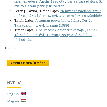
felemelkedése: Anglia 1880 óta
,
Tér és Társadalom: 5.
évf. 2-3. szám (1991): Küzdőtér
Peter J. Taylor, Timár Lajos,
Nemzet és nacionalizmus
,
Tér és Társadalom: 5. évf. 2-3. szám (1991): Küzdőtér
Timár Lajos,
A humán geográfia szótára
,
Tér és
Társadalom: 3. évf. 1. szám (1989)
Timár Lajos,
A belvárosok dzsentrifikációja
,
Tér és
Társadalom: 3. évf. 4. szám (1989): A társadalom
térhódítása
1
2
>
>>
KÉZIRAT BEKÜLDÉSE
NYELV
English
Magyar