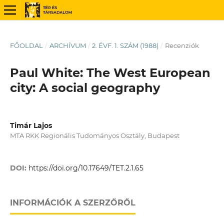
FŐOLDAL
/
ARCHÍVUM
/
2. ÉVF. 1. SZÁM (1988)
/
Recenziók
Paul White: The West European
city: A social geography
Timár Lajos
MTA RKK Regionális Tudományos Osztály, Budapest
DOI:
https://doi.org/10.17649/TET.2.1.65
INFORMÁCIÓK A SZERZŐRŐL