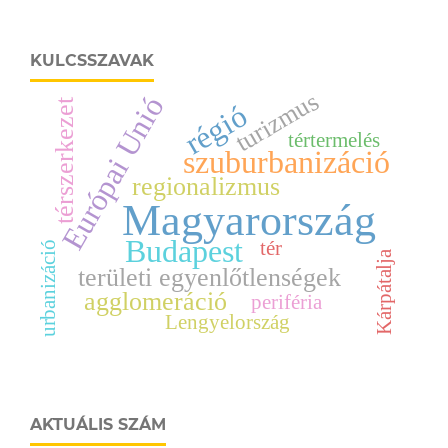
KULCSSZAVAK
turizmus
Európai Unió
térszerkezet
régió
tértermelés
szuburbanizáció
regionalizmus
Magyarország
Budapest
tér
urbanizáció
Kárpátalja
területi egyenlőtlenségek
agglomeráció
periféria
Lengyelország
AKTUÁLIS SZÁM