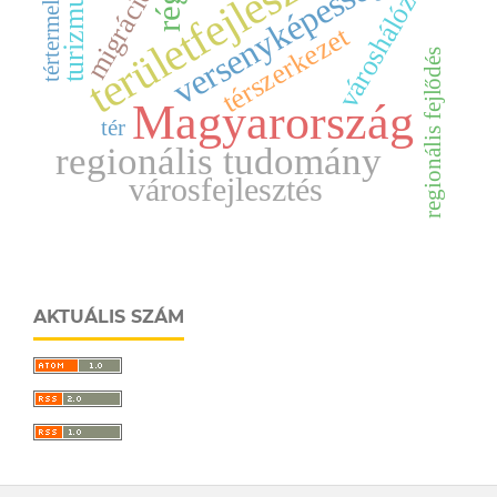
területfejlesztés
versenyképesség
városhálózat
migráció
tértermelés
turizmus
térszerkezet
regionális fejlődés
Magyarország
tér
regionális tudomány
városfejlesztés
AKTUÁLIS SZÁM