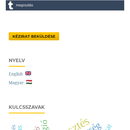
megosztás
KÉZIRAT BEKÜLDÉSE
NYELV
English
Magyar
KULCSSZAVAK
régió