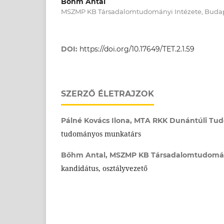
Bőhm Antal
MSZMP KB Társadalomtudományi Intézete, Buda
DOI:
https://doi.org/10.17649/TET.2.1.59
SZERZŐ ÉLETRAJZOK
Pálné Kovács Ilona,
MTA RKK Dunántúli Tud
tudományos munkatárs
Bőhm Antal,
MSZMP KB Társadalomtudomány
kandidátus, osztályvezető