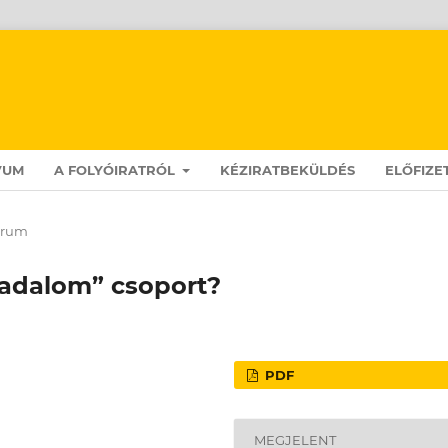
VUM
A FOLYÓIRATRÓL
KÉZIRATBEKÜLDÉS
ELŐFIZE
órum
sadalom” csoport?
PDF
MEGJELENT