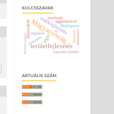
KULCSSZAVAK
vidékfejlesztés
közlekedés
Magyarország
agglomeráció
innováció
Budapest
tér
urbanizáció
turizmus
migráció
Baranya megye
régió
tértermelés
területfejlesztés
regionális fejlődés
9
AKTUÁLIS SZÁM