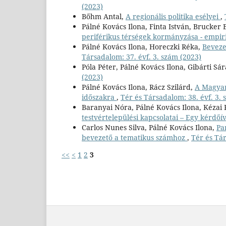
(2023)
Bőhm Antal,
A regionális politika esélyei
,
Pálné Kovács Ilona, Finta István, Brucker
periférikus térségek kormányzása - empir
Pálné Kovács Ilona, Horeczki Réka,
Beveze
Társadalom: 37. évf. 3. szám (2023)
Póla Péter, Pálné Kovács Ilona, Gibárti Sá
(2023)
Pálné Kovács Ilona, Rácz Szilárd,
A Magyar
időszakra
,
Tér és Társadalom: 38. évf. 3. 
Baranyai Nóra, Pálné Kovács Ilona, Kézai 
testvértelepülési kapcsolatai – Egy kérdőí
Carlos Nunes Silva, Pálné Kovács Ilona,
Pa
bevezető a tematikus számhoz
,
Tér és Tár
<<
<
1
2
3