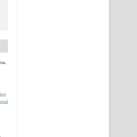
ona,
ive
ional
N