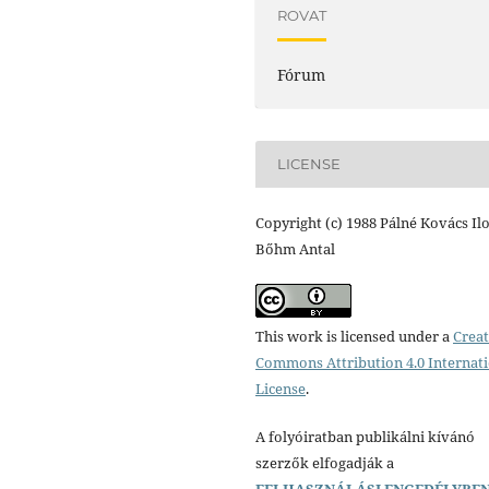
ROVAT
Fórum
LICENSE
Copyright (c) 1988 Pálné Kovács Il
Bőhm Antal
This work is licensed under a
Creat
Commons Attribution 4.0 Internat
License
.
A folyóiratban publikálni kívánó
szerzők elfogadják a
FELHASZNÁLÁSI ENGEDÉLYBE