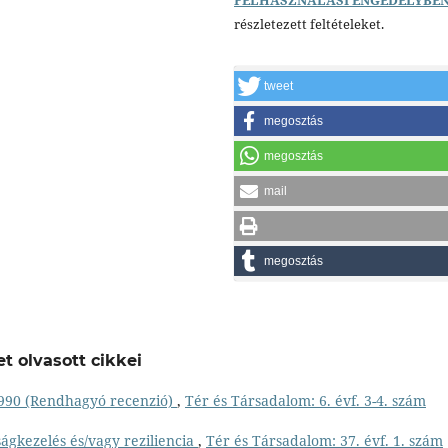
részletezett feltételeket.
tweet
megosztás
megosztás
mail
megosztás
t olvasott cikkei
1990 (Rendhagyó recenzió)
,
Tér és Társadalom: 6. évf. 3-4. szám
ágkezelés és/vagy reziliencia
,
Tér és Társadalom: 37. évf. 1. szám