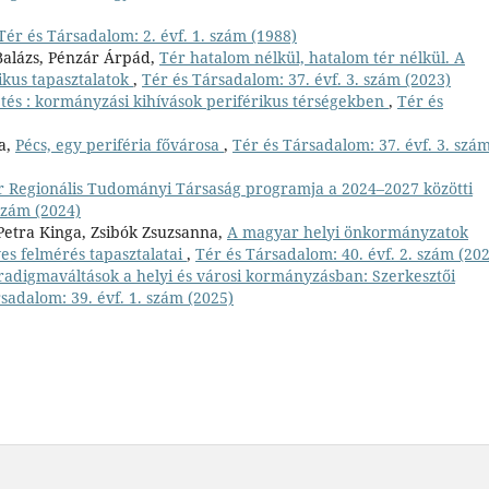
Tér és Társadalom: 2. évf. 1. szám (1988)
 Balázs, Pénzár Árpád,
Tér hatalom nélkül, hatalom tér nélkül. A
ikus tapasztalatok
,
Tér és Társadalom: 37. évf. 3. szám (2023)
tés : kormányzási kihívások periférikus térségekben
,
Tér és
ra,
Pécs, egy periféria fővárosa
,
Tér és Társadalom: 37. évf. 3. szá
 Regionális Tudományi Társaság programja a 2024–2027 közötti
szám (2024)
Petra Kinga, Zsibók Zsuzsanna,
A magyar helyi önkormányzatok
ves felmérés tapasztalatai
,
Tér és Társadalom: 40. évf. 2. szám (20
radigmaváltások a helyi és városi kormányzásban: Szerkesztői
sadalom: 39. évf. 1. szám (2025)