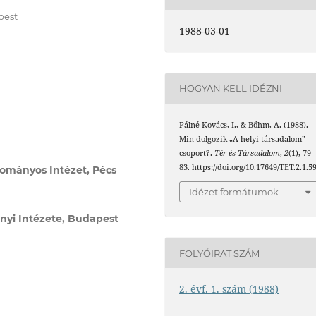
pest
1988-03-01
HOGYAN KELL IDÉZNI
Pálné Kovács, I., & Bőhm, A. (1988).
Min dolgozik „A helyi társadalom”
csoport?.
Tér és Társadalom
,
2
(1), 79–
83. https://doi.org/10.17649/TET.2.1.5
ományos Intézet, Pécs
Idézet formátumok
i Intézete, Budapest
FOLYÓIRAT SZÁM
2. évf. 1. szám (1988)