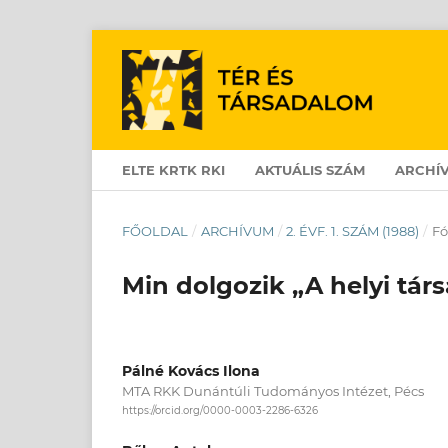
ELTE KRTK RKI
AKTUÁLIS SZÁM
ARCHÍ
FŐOLDAL
/
ARCHÍVUM
/
2. ÉVF. 1. SZÁM (1988)
/
F
Min dolgozik „A helyi tár
Pálné Kovács Ilona
MTA RKK Dunántúli Tudományos Intézet, Pécs
https://orcid.org/0000-0003-2286-6326