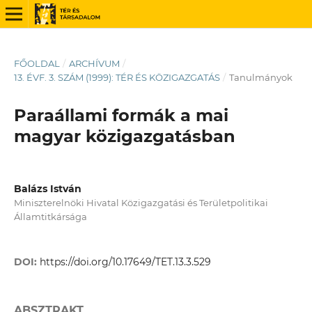
FŐOLDAL
/
ARCHÍVUM
/
13. ÉVF. 3. SZÁM (1999): TÉR ÉS KÖZIGAZGATÁS
/
Tanulmányok
Paraállami formák a mai
magyar közigazgatásban
Balázs István
Miniszterelnöki Hivatal Közigazgatási és Területpolitikai
Államtitkársága
DOI:
https://doi.org/10.17649/TET.13.3.529
ABSZTRAKT