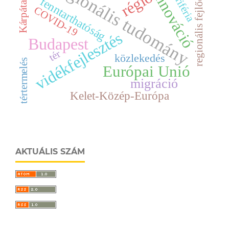
regionális tudomány
periféria
regionális fejlődés
innováció
régió
Kárpátalja
fenntarthatóság
COVID-19
vidékfejlesztés
Budapest
tér
közlekedés
tértermelés
Európai Unió
migráció
Kelet-Közép-Európa
AKTUÁLIS SZÁM