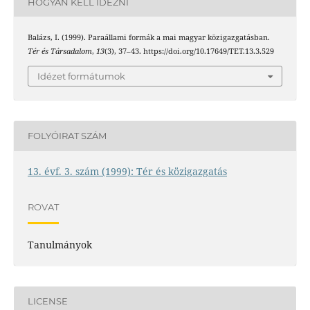
HOGYAN KELL IDÉZNI
Balázs, I. (1999). Paraállami formák a mai magyar közigazgatásban.
Tér és Társadalom
,
13
(3), 37–43. https://doi.org/10.17649/TET.13.3.529
Idézet formátumok
FOLYÓIRAT SZÁM
13. évf. 3. szám (1999): Tér és közigazgatás
ROVAT
Tanulmányok
LICENSE