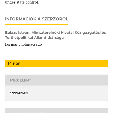
under state control.
INFORMÁCIÓK A SZERZŐRŐL
Balázs István,
Miniszterelnöki Hivatal Közigazgatási és
Területpolitikai Államtitkársága
kormány-főtanácsadó
PDF
MEGJELENT
1999-09-01