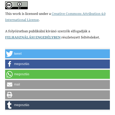
This work is licensed under a
Creative Commons Attribution 4.0
International License
.
A folyóiratban publikálni kívánó szerzők elfogadják a
FELHASZNÁLÁSI ENGEDÉLYBEN
részletezett feltételeket.
tweet
megosztás
megosztás
mail
megosztás