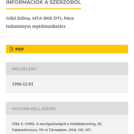
INFORMÁCIÓK A SZERZŐRŐL
Gőbl Edina,
MTA RKK DTI, Pécs
tudományos segédmunkatárs
PDF
MEGJELENT
1996-12-01
HOGYAN KELL IDÉZNI
Gőbl, E. (1996). A mezőgazdaságtól a vidékfejlesztésig. III.
Falukonferencia.
Tér és Társadalom
,
10
(4), 165–167.