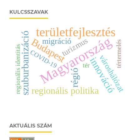
KULCSSZAVAK
területfejlesztés
szuburbanizáció
Magyarország
turizmus
Budapest
migráció
tértermelés
regionális identitás
COVID-19
városhálózat
innováció
tér
régió
regionális politika
AKTUÁLIS SZÁM