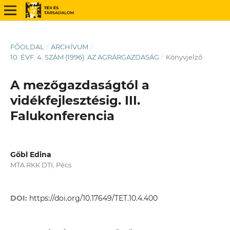
FŐOLDAL
/
ARCHÍVUM
/
10. ÉVF. 4. SZÁM (1996): AZ AGRÁRGAZDASÁG
/
Könyvjelző
A mezőgazdaságtól a
vidékfejlesztésig. III.
Falukonferencia
Gőbl Edina
MTA RKK DTI, Pécs
DOI:
https://doi.org/10.17649/TET.10.4.400