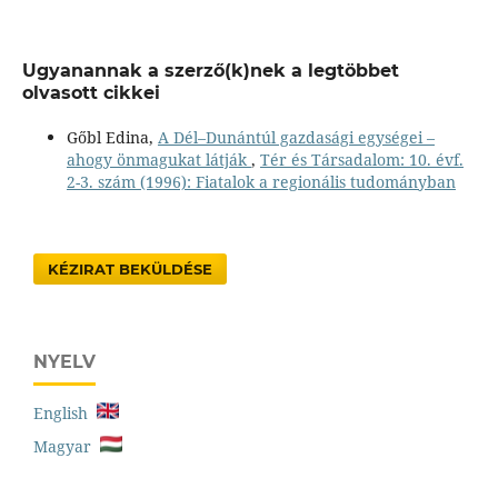
Ugyanannak a szerző(k)nek a legtöbbet
olvasott cikkei
Gőbl Edina,
A Dél–Dunántúl gazdasági egységei –
ahogy önmagukat látják
,
Tér és Társadalom: 10. évf.
2-3. szám (1996): Fiatalok a regionális tudományban
KÉZIRAT BEKÜLDÉSE
NYELV
English
Magyar