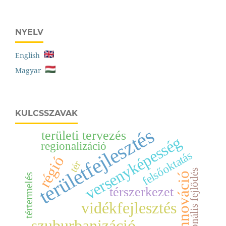
NYELV
English
Magyar
KULCSSZAVAK
területfejlesztés
területi tervezés
versenyképesség
regionalizáció
felsőoktatás
régió
tér
regionális fejlődés
innováció
tértermelés
térszerkezet
vidékfejlesztés
szuburbanizáció