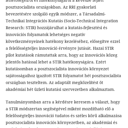
lehetőségeiről és hatékonyságáról a kevésbé fejlett
posztszocialista országokban. Az RRI gyakorlati
bevezetésére szolgáló egyik módszer, a Társadalmi-
Technikai Integrációs Kutatás (Socio-Technical Integration
Research: STIR) hozzájárulhat a kutatás-fejlesztési és
innovációs folyamatok lehetséges negatív
következményeinek hatékony kezeléséhez, elősegítve ezzel
a felelősségteljes innováció érvényre jutását. Hazai STIR
pilot kutatások rámutattak arra, hogy az innovációs közeg
jelentős hatással lehet a STIR hatékonyságára. Ezért
kutatásomban a posztszocialista innovációs környezet
sajátosságaihoz igazított STIR folyamatot hét posztszocialista
országban teszteltem. Az adaptált megközelítést öt
akadémiai hét üzleti kutatási szervezetben alkalmaztam.
Tanulmányomban arra a kérdésre keresem a választ, hogy
a STIR módszertan segítségével miként mozdítható elő a
felelősségteljes innováció tudatos és széles körű alkalmazása
posztszocialista innovációs környezetben, az akadémiai és