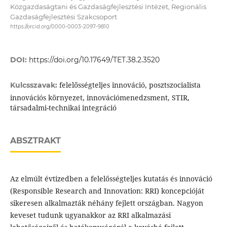
Közgazdaságtani és Gazdaságfejlesztési Intézet, Regionális
Gazdaságfejlesztési Szakcsoport
https://orcid.org/0000-0003-2097-9810
DOI:
https://doi.org/10.17649/TET.38.2.3520
felelősségteljes innováció, posztszocialista
Kulcsszavak:
innovációs környezet, innovációmenedzsment, STIR,
társadalmi-technikai integráció
ABSZTRAKT
Az elmúlt évtizedben a felelősségteljes kutatás és innováció
(Responsible Research and Innovation: RRI) koncepcióját
sikeresen alkalmazták néhány fejlett országban. Nagyon
keveset tudunk ugyanakkor az RRI alkalmazási