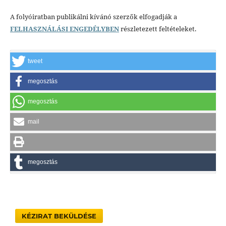
A folyóiratban publikálni kívánó szerzők elfogadják a
FELHASZNÁLÁSI ENGEDÉLYBEN
részletezett feltételeket.
tweet
megosztás
megosztás
mail
megosztás
KÉZIRAT BEKÜLDÉSE