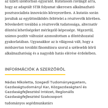
az üzleti szektorban egyaránt. Kutatásom rávilágít arra,
hogy az adaptált STIR folyamat sikeresen alkalmazható
posztszocialista innovációs környezetben. A kutatás során
javultak az együttműködés feltételei a résztvevők körében.
Növekedett továbbá a résztvevők tudatossága, alternatív
döntési lehetőségeket mérlegelő képessége. Végezetül,
számos pozitív változást azonosítottam a döntéshozatal
gyakorlatában. Ugyanakkor az is világossá vált, hogy a
módszertan további finomításra szorul a szélesebb körű
alkalmazhatóság és a nagyobb hatás elérése érdekében.
INFORMÁCIÓK A SZERZŐRŐL
Nádas Nikoletta,
Szegedi Tudományegyetem,
Gazdaságtudományi Kar, Közgazdaságtani és
Gazdaságfejlesztési Intézet, Regionális
Gazdaságfejlesztési Szakcsoport
tudományos segédmunkatárs