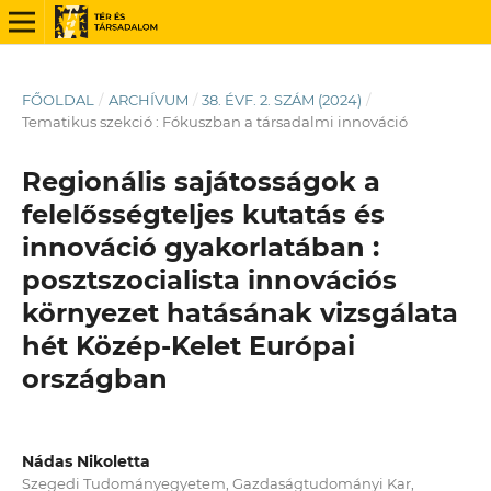
FŐOLDAL
/
ARCHÍVUM
/
38. ÉVF. 2. SZÁM (2024)
/
Tematikus szekció : Fókuszban a társadalmi innováció
Regionális sajátosságok a
felelősségteljes kutatás és
innováció gyakorlatában :
posztszocialista innovációs
környezet hatásának vizsgálata
hét Közép-Kelet Európai
országban
Nádas Nikoletta
Szegedi Tudományegyetem, Gazdaságtudományi Kar,