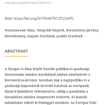
https://orcid.org/0000-0003-0306-2103
DOI:
https://doi.org/10.17649/TET.37.2.3470
Kína, Visegrádi Négyek, koronavírus járvány,
Kulcsszavak:
közvélemény, negatív érzelmek, pozitív érzelmek
ABSZTRAKT
A Nyugat és Kína között húzódó politikai és gazdasági
törésvonalat minden korábbinál jobban elmélyítette a
koronavírus-járvány. Azonban míg a nagypolitika és a
gazdasági kapcsolatok kevésbé hatottak az európaiak
Kínáról kialakított véleményére, addig a pandémia a
társadalom minden szegmensét érintette, és komoly
indulatokat váltott ki Pekinggel szemben. Az Európai Unió