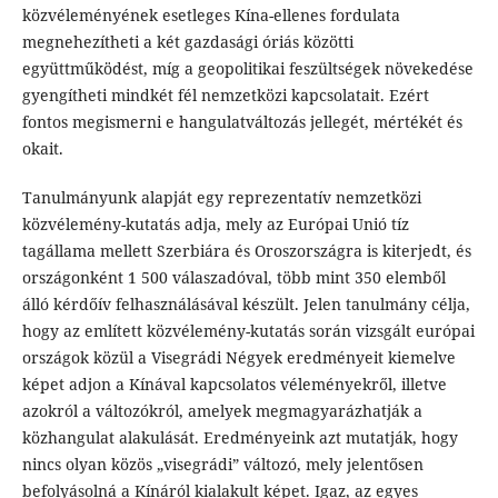
közvéleményének esetleges Kína-ellenes fordulata
megnehezítheti a két gazdasági óriás közötti
együttműködést, míg a geopolitikai feszültségek növekedése
gyengítheti mindkét fél nemzetközi kapcsolatait. Ezért
fontos megismerni e hangulatváltozás jellegét, mértékét és
okait.
Tanulmányunk alapját egy reprezentatív nemzetközi
közvélemény-kutatás adja, mely az Európai Unió tíz
tagállama mellett Szerbiára és Oroszországra is kiterjedt, és
országonként 1 500 válaszadóval, több mint 350 elemből
álló kérdőív felhasználásával készült. Jelen tanulmány célja,
hogy az említett közvélemény-kutatás során vizsgált európai
országok közül a Visegrádi Négyek eredményeit kiemelve
képet adjon a Kínával kapcsolatos véleményekről, illetve
azokról a változókról, amelyek megmagyarázhatják a
közhangulat alakulását. Eredményeink azt mutatják, hogy
nincs olyan közös „visegrádi” változó, mely jelentősen
befolyásolná a Kínáról kialakult képet. Igaz, az egyes