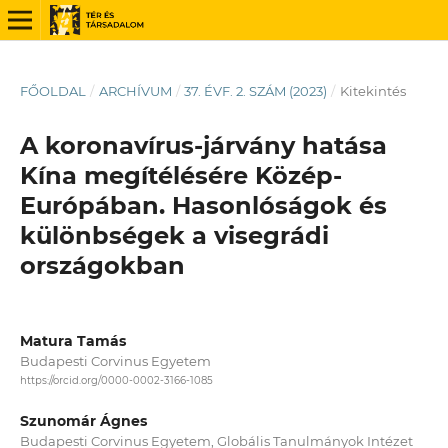
FŐOLDAL
/
ARCHÍVUM
/
37. ÉVF. 2. SZÁM (2023)
/
Kitekintés
A koronavírus-járvány hatása
Kína megítélésére Közép-
Európában. Hasonlóságok és
különbségek a visegrádi
országokban
Matura Tamás
Budapesti Corvinus Egyetem
https://orcid.org/0000-0002-3166-1085
Szunomár Ágnes
Budapesti Corvinus Egyetem, Globális Tanulmányok Intézet