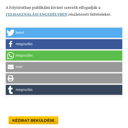
A folyóiratban publikálni kívánó szerzők elfogadják a
FELHASZNÁLÁSI ENGEDÉLYBEN
részletezett feltételeket.
tweet
megosztás
megosztás
mail
megosztás
KÉZIRAT BEKÜLDÉSE