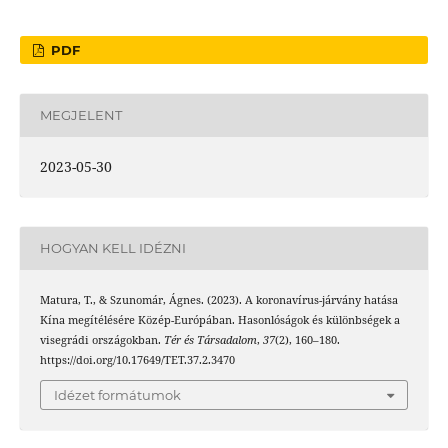
PDF
MEGJELENT
2023-05-30
HOGYAN KELL IDÉZNI
Matura, T., & Szunomár, Ágnes. (2023). A koronavírus-járvány hatása
Kína megítélésére Közép-Európában. Hasonlóságok és különbségek a
visegrádi országokban.
Tér és Társadalom
,
37
(2), 160–180.
https://doi.org/10.17649/TET.37.2.3470
Idézet formátumok