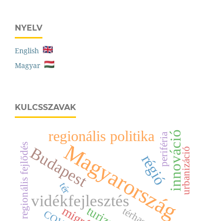
NYELV
English
Magyar
KULCSSZAVAK
regionális politika
innováció
periféria
Magyarország
regionális fejlődés
Budapest
urbanizáció
régió
tér
vidékfejlesztés
turizmus