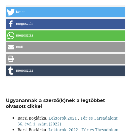
tweet
megosztás
megosztás
mail
megosztás
Ugyanannak a szerző(k)nek a legtöbbet
olvasott cikkei
Barsi Boglárka,
Lektorok 2021
,
Tér és Társadalom:
36. évf. 1. szám (2022)
Barsi Boglárka,
Lektorok, 2022
,
Tér és Társadalom: