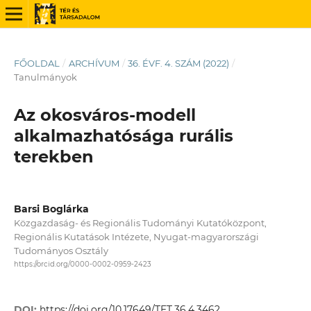
FŐOLDAL
/
ARCHÍVUM
/
36. ÉVF. 4. SZÁM (2022)
/
Tanulmányok
Az okosváros-modell
alkalmazhatósága rurális
terekben
Barsi Boglárka
Közgazdaság- és Regionális Tudományi Kutatóközpont,
Regionális Kutatások Intézete, Nyugat-magyarországi
Tudományos Osztály
https://orcid.org/0000-0002-0959-2423
DOI:
https://doi.org/10.17649/TET.36.4.3462