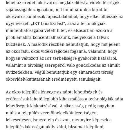
lehet az eredeti okosváros-megközelítést a vidéki térségek
sajátosságaihoz igazítani, mit tanulhatunk a korábbi
okosváros-kutatások tapasztalataiból, hogy elkerülhessük az
úgynevezett „IKT-fanatizálást”, azaz a technológiák
mindenhatóságába vetett hitet, és elsősorban azokra a
problémákra koncentrálhassunk, melyekkel a falvak
küzdenek. A második részben bemutatjuk, hogy mit jelent
az okos falu, okos vidéki fejlődés fogalma, valamint, hogy
hogyan változott az IKT térbeliségre gyakorolt hatásáról,
valamint a távolság szerepéről való gondolkodás az elmúlt
évtizedekben. Végül bemutatjuk egy elmaradott térség
okosvidék-kutatásának eredményeit, tanulságait.
Az okos település lényege az adott lehetőségek és
erőforrások lehető legjobb kihasználása a technológiák adta
lehetőségek kiaknázásával. A sikeresség pedig nagyban
múlik a település vezetőinek elkötelezettségén,
lelkesedésén, ismeretein és azon, mennyire képesek a
település lakosságát aktivizálni, bizalmat kiépíteni,