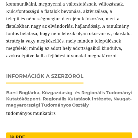
kommunikálni, megnyerni a változtatásnak, változásnak.
Kulcsfontosságú a fiatalok bevonása, aktivizálása, a
település népességmegtartó erejének fokozása, mert a
fiatalokban nagy az elvándorlási hajlandóság. A tanulmány
fontos belátása, hogy nem létezik olyan okosváros-, okosfalu-
stratégia vagy megközelítés, mely minden településnek
megfelelő; mindig az adott hely adottságaiból kiindulva,
azokra építve kell a fejlődési útvonalat meghatározni.
INFORMÁCIÓK A SZERZŐRŐL
Barsi Boglárka,
Közgazdaság- és Regionális Tudományi
Kutatóközpont, Regionális Kutatások Intézete, Nyugat-
magyarországi Tudományos Osztály
tudományos munkatárs
PDF