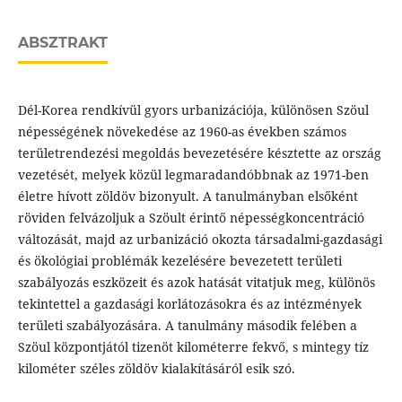
ABSZTRAKT
Dél-Korea rendkívül gyors urbanizációja, különösen Szöul
népességének növekedése az 1960-as években számos
területrendezési megoldás bevezetésére késztette az ország
vezetését, melyek közül legmaradandóbbnak az 1971-ben
életre hívott zöldöv bizonyult. A tanulmányban elsőként
röviden felvázoljuk a Szöult érintő népességkoncentráció
változását, majd az urbanizáció okozta társadalmi-gazdasági
és ökológiai problémák kezelésére bevezetett területi
szabályozás eszközeit és azok hatását vitatjuk meg, különös
tekintettel a gazdasági korlátozásokra és az intézmények
területi szabályozására. A tanulmány második felében a
Szöul központjától tizenöt kilométerre fekvő, s mintegy tíz
kilométer széles zöldöv kialakításáról esik szó.