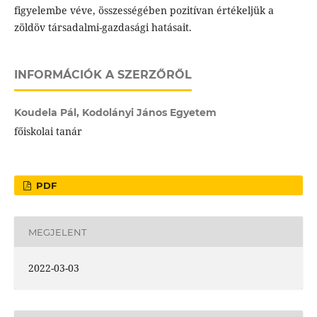
figyelembe véve, összességében pozitívan értékeljük a
zöldöv társadalmi-gazdasági hatásait.
INFORMÁCIÓK A SZERZŐRŐL
Koudela Pál,
Kodolányi János Egyetem
főiskolai tanár
PDF
MEGJELENT
2022-03-03