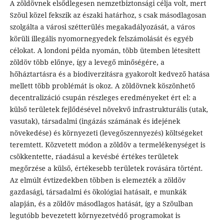
A zöldövnek elsődlegesen nemzetbiztonsági célja volt, mert
Szöul közel fekszik az északi határhoz, s csak másodlagosan
szolgálta a városi szétterülés megakadályozását, a város
körüli illegális nyomornegyedek felszámolását és egyéb
célokat. A londoni példa nyomán, több ütemben létesített
zöldöv több előnye, így a levegő minőségére, a
hőháztartásra és a biodiverzitásra gyakorolt kedvező hatása
mellett több problémát is okoz. A zöldövnek köszönhető
decentralizáció csupán részleges eredményeket ért el: a
külső területek fejlődésével növekvő infrastrukturális (utak,
vasutak), társadalmi (ingázás számának és idejének
növekedése) és környezeti (levegőszennyezés) költségeket
teremtett. Közvetett módon a zöldöv a termelékenységet is
csökkentette, ráadásul a kevésbé értékes területek
megőrzése a külső, értékesebb területek rovására történt.
Az elmúlt évtizedekben többen is elemezték a zöldöv
gazdasági, társadalmi és ökológiai hatásait, e munkák
alapján, és a zöldöv másodlagos hatását, így a Szöulban
legutóbb bevezetett környezetvédő programokat is