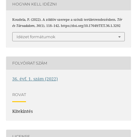
HOGYAN KELL IDÉZNI
Koudela, P. (2022). A zöldöv szerepe a szöuli területrendezésben.
Tér
és Társadalom
,
36
(1), 118–142. https://doi.org/10.17649/TET.36.1.3292
Idézet formátumok
FOLYÓIRAT SZÁM
36. évf. 1. szám (2022)
ROVAT
Kitekintés
LICENSE