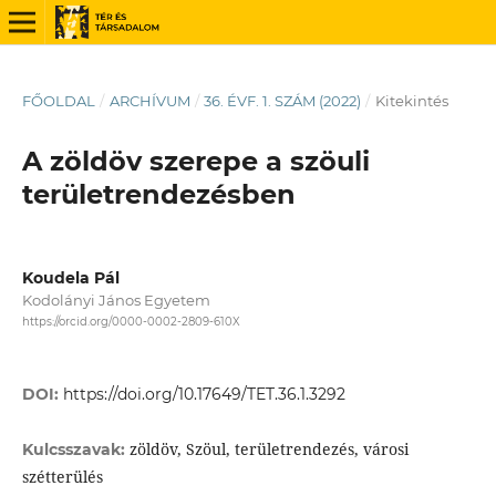
FŐOLDAL
/
ARCHÍVUM
/
36. ÉVF. 1. SZÁM (2022)
/
Kitekintés
A zöldöv szerepe a szöuli
területrendezésben
Koudela Pál
Kodolányi János Egyetem
https://orcid.org/0000-0002-2809-610X
DOI:
https://doi.org/10.17649/TET.36.1.3292
zöldöv, Szöul, területrendezés, városi
Kulcsszavak:
szétterülés