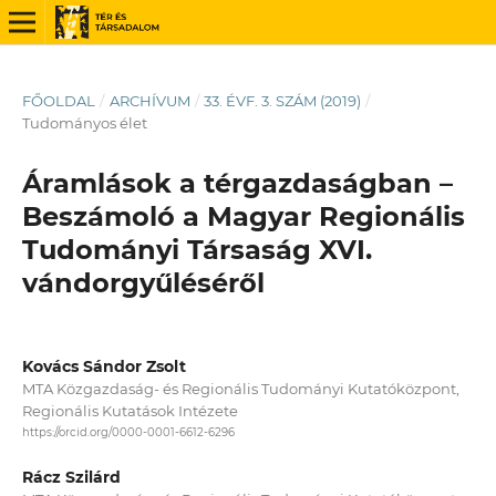
FŐOLDAL
/
ARCHÍVUM
/
33. ÉVF. 3. SZÁM (2019)
/
Tudományos élet
Áramlások a térgazdaságban –
Beszámoló a Magyar Regionális
Tudományi Társaság XVI.
vándorgyűléséről
Kovács Sándor Zsolt
MTA Közgazdaság- és Regionális Tudományi Kutatóközpont,
Regionális Kutatások Intézete
https://orcid.org/0000-0001-6612-6296
Rácz Szilárd