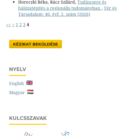
Horeczki Réka, Rácz Szilárd,
Tudáscsere és
hálózatépítés a regionális tudományban
,
Tér és
Társadalom: 40. évf. 2. szám (2026)
<<
<
1
2
3
4
KÉZIRAT BEKÜLDÉSE
NYELV
English
Magyar
KULCSSZAVAK