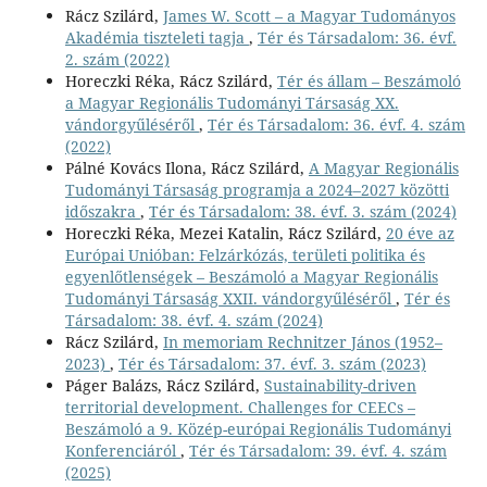
Rácz Szilárd,
James W. Scott – a Magyar Tudományos
Akadémia tiszteleti tagja
,
Tér és Társadalom: 36. évf.
2. szám (2022)
Horeczki Réka, Rácz Szilárd,
Tér és állam – Beszámoló
a Magyar Regionális Tudományi Társaság XX.
vándorgyűléséről
,
Tér és Társadalom: 36. évf. 4. szám
(2022)
Pálné Kovács Ilona, Rácz Szilárd,
A Magyar Regionális
Tudományi Társaság programja a 2024–2027 közötti
időszakra
,
Tér és Társadalom: 38. évf. 3. szám (2024)
Horeczki Réka, Mezei Katalin, Rácz Szilárd,
20 éve az
Európai Unióban: Felzárkózás, területi politika és
egyenlőtlenségek – Beszámoló a Magyar Regionális
Tudományi Társaság XXII. vándorgyűléséről
,
Tér és
Társadalom: 38. évf. 4. szám (2024)
Rácz Szilárd,
In memoriam Rechnitzer János (1952–
2023)
,
Tér és Társadalom: 37. évf. 3. szám (2023)
Páger Balázs, Rácz Szilárd,
Sustainability-driven
territorial development. Challenges for CEECs –
Beszámoló a 9. Közép-európai Regionális Tudományi
Konferenciáról
,
Tér és Társadalom: 39. évf. 4. szám
(2025)