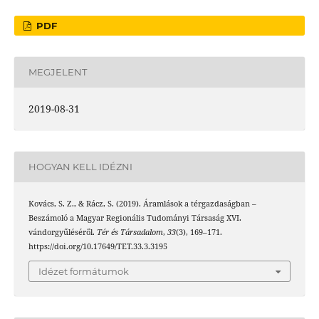
PDF
MEGJELENT
2019-08-31
HOGYAN KELL IDÉZNI
Kovács, S. Z., & Rácz, S. (2019). Áramlások a térgazdaságban –
Beszámoló a Magyar Regionális Tudományi Társaság XVI.
vándorgyűléséről.
Tér és Társadalom
,
33
(3), 169–171.
https://doi.org/10.17649/TET.33.3.3195
Idézet formátumok