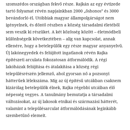
szomszédos országban fekvő része. Rajkán az egy évtizede
tartó folyamat révén napjainkban 2000 „őshonos” és 3000
bevándorló él. Utóbbiak magyar állampolgárságot nem
igényelnek, és döntő részben a község társadalmi életéből
sem veszik ki részüket. A két közösség között – életmódbeli
különbségeik következtében – alig van kapcsolat, annak
ellenére, hogy a betelepülők egy része magyar anyanyelvű.
Új lakónegyedek és felújított ingatlanok révén Rajka
építészeti arculata fokozatosan átformálódik. A régi
lakóházak felújítása és átalakítása a község régi
településrészén jellemző, ahol gyorsan nő a pozsonyi
hátterűek lélekszáma. Míg az új építésű utcákban csaknem
kizárólag betelepülők élnek, Rajka régebbi utcáiban élő
népesség vegyes. A tanulmány bemutatja a társadalmi
változásokat, az új lakosok etnikai és származási hátterét,
valamint a településarculat átformálódásának leginkább
szembetűnő elemeit.