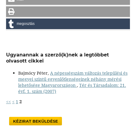
megosztás
Ugyanannak a szerző(k)nek a legtöbbet
olvasott cikkei
Bajmócy Péter,
A népességszám változás települési és
megyei szintű egyenlőtlenségeinek néhány mérési
lehetősége Magyarországon
,
Tér és Társadalom: 21.
évf. 1. szám (2007)
<<
<
1
2
KÉZIRAT BEKÜLDÉSE