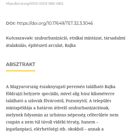
https://orcid.org/0000-0003-1692-4825
DOI:
https://doi.org/10.17649/TET.32.3.3046
szuburbanizáció, etnikai mintázat, társadalmi
Kulcsszavak:
átalakulás, építészeti arculat, Rajka
ABSZTRAKT
A Magyarország északnyugati peremén található Rajka
földrajzi helyzete speciális, mivel alig húsz kilométerre
található a szlovák fővárostól, Pozsonytól. A település
mintapéldája a határon átívelő szuburbanizációnak,
melynek folyamán az urbánus népesség célterülete nem
csupán a nem túl távoli vidéki térség, hanem –
ingatlanpiaci, elérhetőségi stb. okokból – annak a