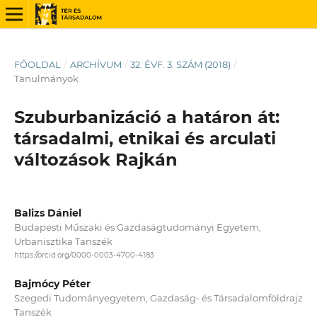
FŐOLDAL
/
ARCHÍVUM
/
32. ÉVF. 3. SZÁM (2018)
/
Tanulmányok
Szuburbanizáció a határon át:
társadalmi, etnikai és arculati
változások Rajkán
Balizs Dániel
Budapesti Műszaki és Gazdaságtudományi Egyetem,
Urbanisztika Tanszék
https://orcid.org/0000-0003-4700-4183
Bajmócy Péter
Szegedi Tudományegyetem, Gazdaság- és Társadalomföldrajz
Tanszék