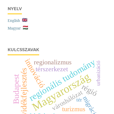
NYELV
English
Magyar
KULCSSZAVAK
regionális tudomány
innováció
regionalizmus
urbanizáció
térszerkezet
vidékfejlesztés
Magyarország
Budapest
régió
városhálózat
migráció
tér
turizmus