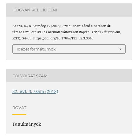
HOGYAN KELL IDÉZNI
Balizs, D., & Bajmócy, P. (2018). Szuburbanizáció a határon át:
társadalmi, etnikai és arculati változások Rajkán.
Tér és Társadalom
,
32
(3), 54–75. https://doi.org/10.17649/TET.32.3.3046
Idézet formátumok
FOLYÓIRAT SZÁM
32. évf. 3. szám (2018)
ROVAT
Tanulmányok