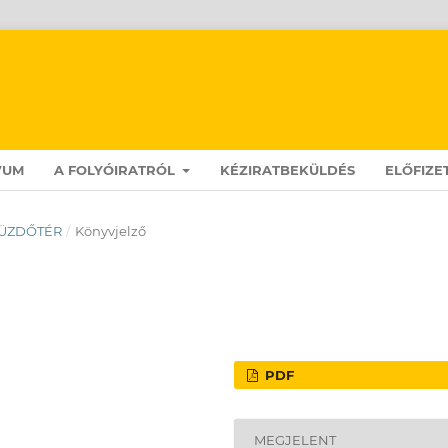
VUM
A FOLYÓIRATRÓL
KÉZIRATBEKÜLDÉS
ELŐFIZE
: KÜZDŐTÉR
/
Könyvjelző
PDF
MEGJELENT