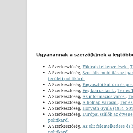
Ugyanannak a szerző(k)nek a legtöbbe
A Szerkesztőség,
Földrajzi elképzelések
,
T
A Szerkesztőség,
Szociális mobilitás az i
területi politikáról
A Szerkesztőség,
Fogyasztói kultúra és p
A Szerkesztőség,
Vég kiárusítás I.
,
Tér és T
A Szerkesztőség,
Az információs város
,
Té
A Szerkesztőség,
A holnap városai
,
Tér és
A Szerkesztőség,
Horváth Gyula (1951–20
A Szerkesztőség,
Európai szülők az ötven
politikáról
A Szerkesztőség,
Az elit felemelkedése és
politikáról