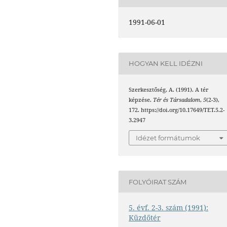
1991-06-01
HOGYAN KELL IDÉZNI
Szerkesztőség, A. (1991). A tér
képzése.
Tér és Társadalom
,
5
(2-3),
172. https://doi.org/10.17649/TET.5.2-
3.2947
Idézet formátumok
FOLYÓIRAT SZÁM
5. évf. 2-3. szám (1991):
Küzdőtér