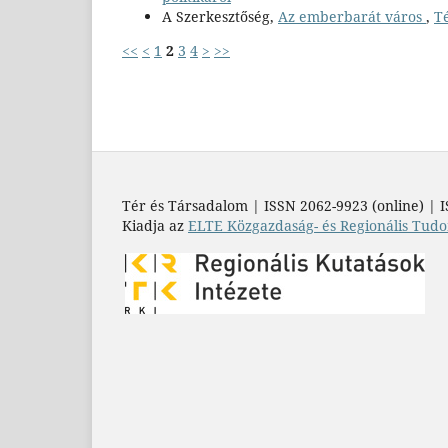
A Szerkesztőség,
Az emberbarát város
,
Té
<<
<
1
2
3
4
>
>>
Tér és Társadalom | ISSN 2062-9923 (online) | I
Kiadja az
ELTE Közgazdaság- és Regionális Tudo