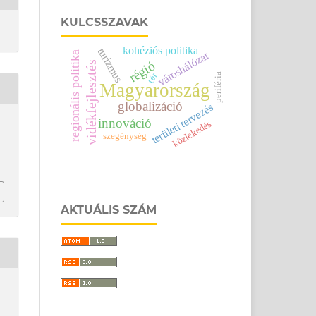
KULCSSZAVAK
kohéziós politika
turizmus
regionális politika
városhálózat
régió
vidékfejlesztés
tér
periféria
Magyarország
globalizáció
területi tervezés
innováció
közlekedés
szegénység
AKTUÁLIS SZÁM