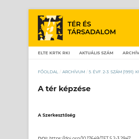
ELTE KRTK RKI
AKTUÁLIS SZÁM
ARCHÍ
FŐOLDAL
/
ARCHÍVUM
/
5. ÉVF. 2-3. SZÁM (1991)
A tér képzése
A Szerkesztőség
DOI:
https://doi.org/10.17649/TET.5.2-3.2947