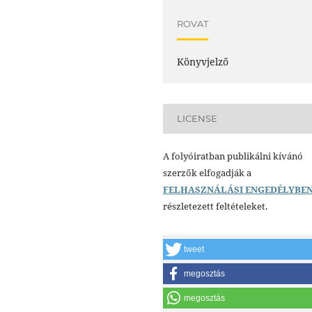
ROVAT
Könyvjelző
LICENSE
A folyóiratban publikálni kívánó
szerzők elfogadják a
FELHASZNÁLÁSI ENGEDÉLYBE
részletezett feltételeket.
tweet
megosztás
megosztás