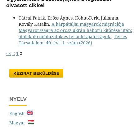
olvasott cikkei
Tátrai Patrik, Erőss Ágnes, Kohut-Ferki Julianna,
Kovály Katalin,
A kárpátaljai magyarok migrációja
Magyarországra az orosz-ukrán háború kitörése után:
átalakuló mintázatok és térbeli sajátosságok
,
Tér és
Társadalom: 40. évf. 1. szám (2026)
<<
<
1
2
KÉZIRAT BEKÜLDÉSE
NYELV
English
Magyar