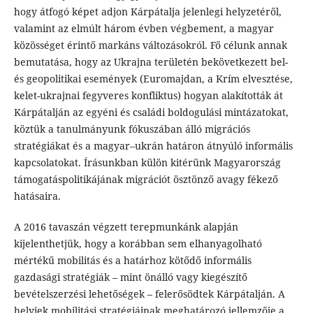
hogy átfogó képet adjon Kárpátalja jelenlegi helyzetéről,
valamint az elmúlt három évben végbement, a magyar
közösséget érintő markáns változásokról. Fő célunk annak
bemutatása, hogy az Ukrajna területén bekövetkezett bel-
és geopolitikai események (Euromajdan, a Krím elvesztése,
kelet-ukrajnai fegyveres konfliktus) hogyan alakították át
Kárpátalján az egyéni és családi boldogulási mintázatokat,
köztük a tanulmányunk fókuszában álló migrációs
stratégiákat és a magyar–ukrán határon átnyúló informális
kapcsolatokat. Írásunkban külön kitérünk Magyarország
támogatáspolitikájának migrációt ösztönző avagy fékező
hatásaira.
A 2016 tavaszán végzett terepmunkánk alapján
kijelenthetjük, hogy a korábban sem elhanyagolható
mértékű mobilitás és a határhoz kötődő informális
gazdasági stratégiák – mint önálló vagy kiegészítő
bevételszerzési lehetőségek – felerősödtek Kárpátalján. A
helyiek mobilitási stratégiáinak meghatározó jellemzője a