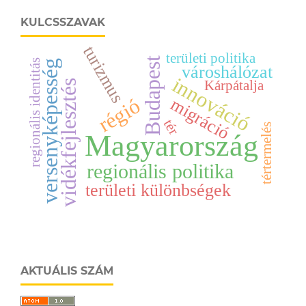
KULCSSZAVAK
turizmus
területi politika
Budapest
regionális identitás
versenyképesség
városhálózat
innováció
vidékfejlesztés
Kárpátalja
régió
migráció
tér
tértermelés
Magyarország
regionális politika
területi különbségek
AKTUÁLIS SZÁM