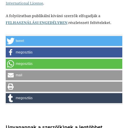
International License
.
A folyóiratban publikálni kívánó szerzők elfogadják a
FELHASZNÁLÁSI ENGEDÉLYBEN
részletezett feltételeket.
tweet
megosztás
megosztás
mail
megosztás
Ugyanannak a szerző(k)nek a legtöbbet