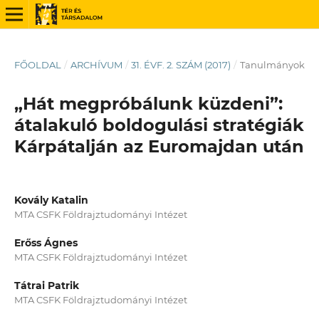
FŐOLDAL
/
ARCHÍVUM
/
31. ÉVF. 2. SZÁM (2017)
/
Tanulmányok
„Hát megpróbálunk küzdeni”:
átalakuló boldogulási stratégiák
Kárpátalján az Euromajdan után
Kovály Katalin
MTA CSFK Földrajztudományi Intézet
Erőss Ágnes
MTA CSFK Földrajztudományi Intézet
Tátrai Patrik
MTA CSFK Földrajztudományi Intézet