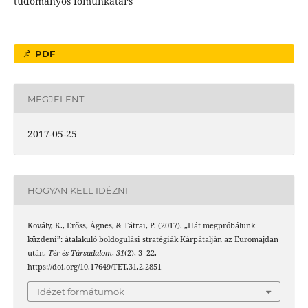
tudományos főmunkatárs
PDF
MEGJELENT
2017-05-25
HOGYAN KELL IDÉZNI
Kovály, K., Erőss, Ágnes, & Tátrai, P. (2017). „Hát megpróbálunk
küzdeni”: átalakuló boldogulási stratégiák Kárpátalján az Euromajdan
után.
Tér és Társadalom
,
31
(2), 3–22.
https://doi.org/10.17649/TET.31.2.2851
Idézet formátumok