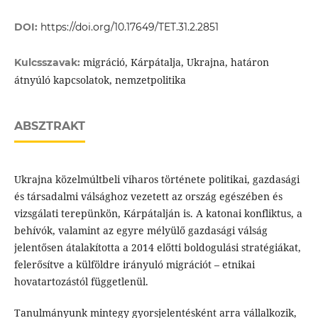
DOI:
https://doi.org/10.17649/TET.31.2.2851
migráció, Kárpátalja, Ukrajna, határon
Kulcsszavak:
átnyúló kapcsolatok, nemzetpolitika
ABSZTRAKT
Ukrajna közelmúltbeli viharos története politikai, gazdasági
és társadalmi válsághoz vezetett az ország egészében és
vizsgálati terepünkön, Kárpátalján is. A katonai konfliktus, a
behívók, valamint az egyre mélyülő gazdasági válság
jelentősen átalakította a 2014 előtti boldogulási stratégiákat,
felerősítve a külföldre irányuló migrációt – etnikai
hovatartozástól függetlenül.
Tanulmányunk mintegy gyorsjelentésként arra vállalkozik,