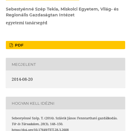
Sebestyénné Szép Tekla,
Miskolci Egyetem, Világ- és
Regionális Gazdaságtan Intézet
egyetemi tanársegéd
PDF
MEGJELENT
2014-08-20
HOGYAN KELL IDÉZNI
Sebestyénné Szép, T. (2014). Szlávik János: Fenntartható gazdálkodás.
Tér és Társadalom
,
28
(3), 148–150.
https://doi.org/10.17649/TET.28.3.2608