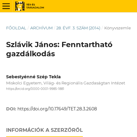
FŐOLDAL
/
ARCHÍVUM
/
28. ÉVF. 3. SZÁM (2014)
/
Könyvszemle
Szlávik János: Fenntartható
gazdálkodás
Sebestyénné Szép Tekla
Miskolci Egyetem, Világ- és Regionális Gazdaságtan Intézet
https://orcid.org/0000-0001-9985-1881
DOI:
https://doi.org/10.17649/TET.28.3.2608
INFORMÁCIÓK A SZERZŐRŐL