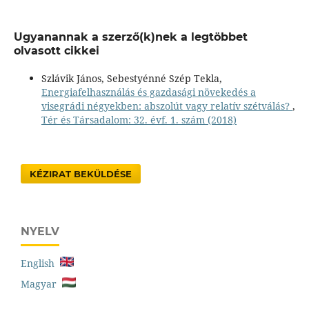
Ugyanannak a szerző(k)nek a legtöbbet
olvasott cikkei
Szlávik János, Sebestyénné Szép Tekla,
Energiafelhasználás és gazdasági növekedés a
visegrádi négyekben: abszolút vagy relatív szétválás?
,
Tér és Társadalom: 32. évf. 1. szám (2018)
KÉZIRAT BEKÜLDÉSE
NYELV
English
Magyar