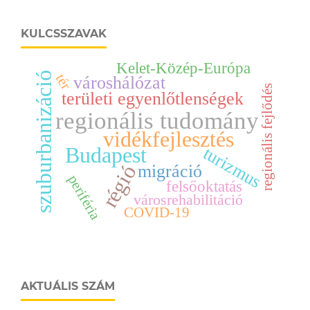
KULCSSZAVAK
Kelet-Közép-Európa
szuburbanizáció
tér
városhálózat
regionális fejlődés
területi egyenlőtlenségek
regionális tudomány
vidékfejlesztés
Budapest
turizmus
régió
migráció
periféria
felsőoktatás
városrehabilitáció
COVID-19
AKTUÁLIS SZÁM