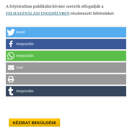
A folyóiratban publikálni kívánó szerzők elfogadják a
FELHASZNÁLÁSI ENGEDÉLYBEN
részletezett feltételeket.
tweet
megosztás
megosztás
mail
megosztás
KÉZIRAT BEKÜLDÉSE