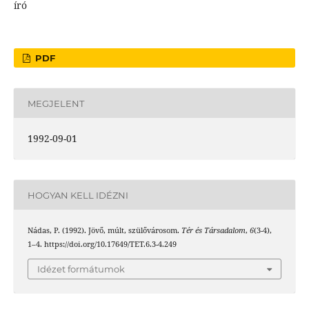
író
PDF
MEGJELENT
1992-09-01
HOGYAN KELL IDÉZNI
Nádas, P. (1992). Jövő, múlt, szülővárosom.
Tér és Társadalom
,
6
(3-4),
1–4. https://doi.org/10.17649/TET.6.3-4.249
Idézet formátumok