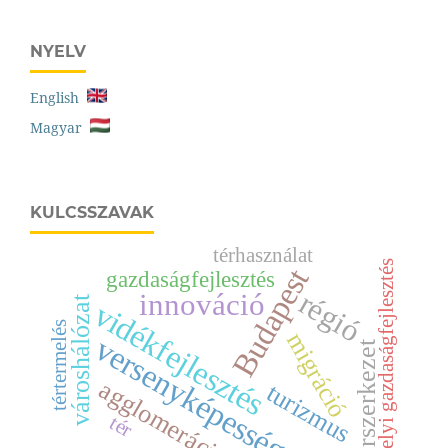
NYELV
English
Magyar
KULCSSZAVAK
térhasználat
helyi gazdaságfejlesztés
Budapest
gazdaságfejlesztés
régió
innováció
városhálózat
vidékfejlesztés
tértermelés
migráció
versenyképesség
térszerkezet
agglomeráció
turizmus
tér