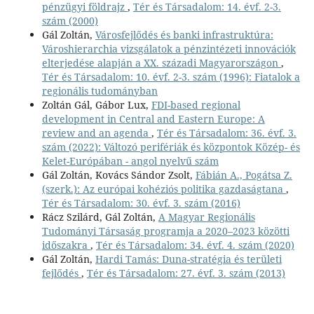
pénzügyi földrajz
,
Tér és Társadalom: 14. évf. 2-3.
szám (2000)
Gál Zoltán,
Városfejlődés és banki infrastruktúra:
Városhierarchia vizsgálatok a pénzintézeti innovációk
elterjedése alapján a XX. századi Magyarországon
,
Tér és Társadalom: 10. évf. 2-3. szám (1996): Fiatalok a
regionális tudományban
Zoltán Gál, Gábor Lux,
FDI-based regional
development in Central and Eastern Europe: A
review and an agenda
,
Tér és Társadalom: 36. évf. 3.
szám (2022): Változó perifériák és központok Közép- és
Kelet-Európában - angol nyelvű szám
Gál Zoltán, Kovács Sándor Zsolt,
Fábián A., Pogátsa Z.
(szerk.): Az európai kohéziós politika gazdaságtana
,
Tér és Társadalom: 30. évf. 3. szám (2016)
Rácz Szilárd, Gál Zoltán,
A Magyar Regionális
Tudományi Társaság programja a 2020–2023 közötti
időszakra
,
Tér és Társadalom: 34. évf. 4. szám (2020)
Gál Zoltán,
Hardi Tamás: Duna-stratégia és területi
fejlődés
,
Tér és Társadalom: 27. évf. 3. szám (2013)