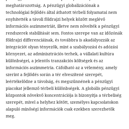
meghatározottság. A pénzügyi globalizációnak a
technológiai fejlődés által áthatott térbeli folyamatai nem
enyhítették a távoli földrajzi helyek között meglévő
információs aszimmetriát, illetve nem növelték a pénzügyi
rendszerek stabilitását sem. Fontos szerepe van az időzónák
földrajzi differenciáinak, és továbbra is akadályozzák az
integrációt olyan tényezők, mint a szabályozási és adózási
környezet, az adminisztrációs terhek, a vállalati kultúra
különbségei, a jelentős tranzakciós költségek és az
információs aszimmetria. Cáfolható az a vélemény, amely
szerint a fejlődés során a tér elveszítené szerepét,
leértékelődne a távolság, és megszűnnének a pénzügyi
piacokat jellemző térbeli különbségek. A globális pénzügyi
központok növekvő koncentrációja is bizonyítja a térbeliség
szerepét, mivel a helyhez kötött, személyes kapcsolatokon
alapuló minőségi információk csak ezekben szerezhetők
meg.