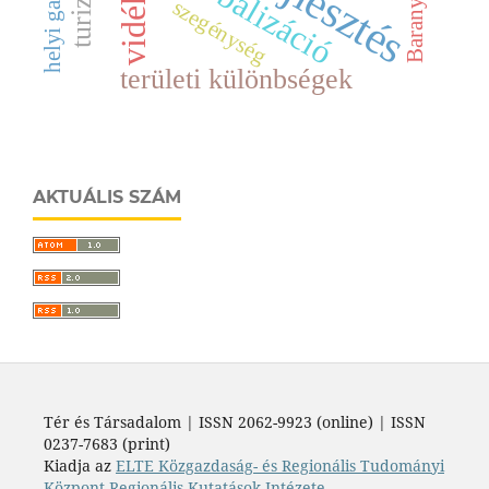
globalizáció
szegénység
területi különbségek
AKTUÁLIS SZÁM
Tér és Társadalom | ISSN 2062-9923 (online) | ISSN
0237-7683 (print)
Kiadja az
ELTE Közgazdaság- és Regionális Tudományi
Központ Regionális Kutatások Intézete