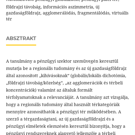
földrajzi távolság, információs aszimmetria, új
gazdaságföldrajz, agglomerálódás, fragmentálódás, virtuális
tér
ABSZTRAKT
A tanulmány a pénzügyi szektor szemüvegén keresztül
mutatja be a regionális tudomány és az új gazdaságföldrajz
által azonosított „kihívásoknak” (globális/lokális dichotómia,
„földrajzi távolság/közelség”, „az agglomerációk és térbeli
koncentrációk) valamint az általuk formált
térfolyamatoknak a relevanciáját. A tanulmány azt vizsgálja,
hogy a regionális tudomány által használt térkategóriák
mennyire azonosíthatók a pénzügyi tér működésében. A
szerző a térgazdaságtani, az új gazdaságföldrajzi és a
pénzügyi elméletek elemzésén keresztül bizonyítja, hogy a
pénzügyi rendszereknek alapvető jellemzője a térbeli