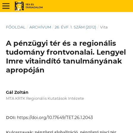
FŐOLDAL
/
ARCHÍVUM
/
26. ÉVF. 1. SZÁM (2012)
/
Vita
A pénzügyi tér és a regionális
tudomány frontvonalai. Lengyel
Imre vitaindító tanulmányának
apropóján
Gál Zoltán
MTA KRTK Regionális Kutatások Intézete
DOI:
https://doi.org/10.17649/TET.26.1.2043
pénzügyi globalizáció, pénzügyi piaci tér,
Kulcsszavak: