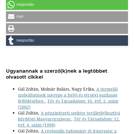
megosztás
mail
megosztás
Ugyanannak a szerző(k)nek a legtöbbet
olvasott cikkei
Gál Zoltán, Molnár Balázs, Nagy Erika,
A termelői
szolgáltatások szerepe a helyi és térségi gazdaság
fejlődésében
,
Tér és Társadalom: 16. évf. 2. szám
(2002)
Gál Zoltán,
A pénzintézeti szektor területfejlesztési
kérdései Magyarországon
,
Tér és Társadalom: 12.
évf. 4. szám (1998)
Gál Zoltán,
A regionális tudomány új irányzata: a