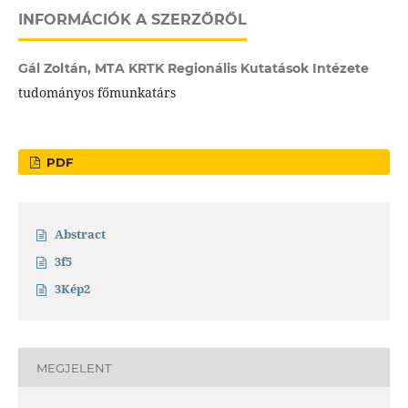
INFORMÁCIÓK A SZERZŐRŐL
Gál Zoltán,
MTA KRTK Regionális Kutatások Intézete
tudományos főmunkatárs
PDF
Abstract
3f5
3Kép2
MEGJELENT