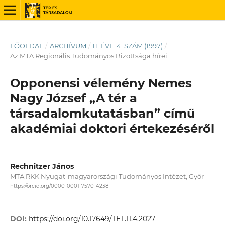
FŐOLDAL
/
ARCHÍVUM
/
11. ÉVF. 4. SZÁM (1997)
/
Az MTA Regionális Tudományos Bizottsága hírei
Opponensi vélemény Nemes
Nagy József „A tér a
társadalomkutatásban” című
akadémiai doktori értekezéséről
Rechnitzer János
MTA RKK Nyugat-magyarországi Tudományos Intézet, Győr
https://orcid.org/0000-0001-7570-4238
DOI:
https://doi.org/10.17649/TET.11.4.2027