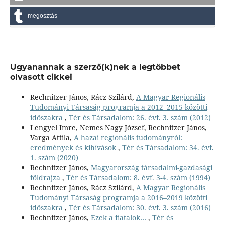
megosztás
Ugyanannak a szerző(k)nek a legtöbbet
olvasott cikkei
Rechnitzer János, Rácz Szilárd,
A Magyar Regionális
Tudományi Társaság programja a 2012–2015 közötti
időszakra
,
Tér és Társadalom: 26. évf. 3. szám (2012)
Lengyel Imre, Nemes Nagy József, Rechnitzer János,
Varga Attila,
A hazai regionális tudományról:
eredmények és kihívások
,
Tér és Társadalom: 34. évf.
1. szám (2020)
Rechnitzer János,
Magyarország társadalmi-gazdasági
földrajza
,
Tér és Társadalom: 8. évf. 3-4. szám (1994)
Rechnitzer János, Rácz Szilárd,
A Magyar Regionális
Tudományi Társaság programja a 2016–2019 közötti
időszakra
,
Tér és Társadalom: 30. évf. 3. szám (2016)
Rechnitzer János,
Ezek a fiatalok…
,
Tér és