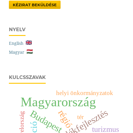
KÉZIRAT BEKÜLDÉSE
NYELV
English
Magyar
KULCSSZAVAK
helyi önkormányzatok
Magyarország
vidékfejlesztés
régió
Budapest
Lengyelország
tér
turizmus