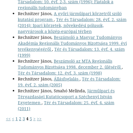
Társadalom: 10. évf. 2-3. szám (1996): Fiatalok a
regionális tudományban
Rechnitzer János,
A győri járműipari körzetről szóló
kutatási program
,
Tér és Társadalom: 28. évf. 2. szám
(2014): Ipari körzetek, növekedési pólusok,
nagyvárosok a közép-európai térben
Rechnitzer János,
Beszámoló a Magyar Tudományos
Akadémia Regionális Tudományos Bizottsága 1999. évi
tevékenységéről
,
Tér és Társadalom: 13. évf. 4. szám
(1999)
Rechnitzer János,
Beszámoló az MTA Regionális
Tudományos Bizottsága 1998. december 2. üléséről
,
Tér és Társadalom: 12. évf. 3. szám (1998)
Rechnitzer János,
Állásfoglalás
,
Tér és Társadalom:
19. évf. 2. szám (2005)
Rechnitzer János, Smahó Melinda,
Járműipari és
Térgazdasági Kutatócsoport a Széchenyi István
Egyetemen
,
Tér és Társadalom: 25. évf. 4. szám
(2011)
<<
<
1
2
3
4
5
>
>>