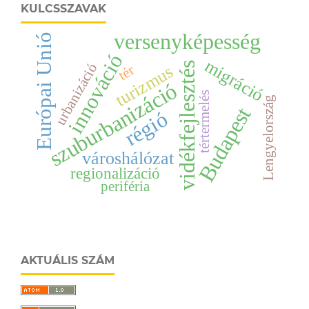
KULCSSZAVAK
versenyképesség
Európai Unió
innováció
migráció
vidékfejlesztés
urbanizáció
turizmus
tér
szuburbanizáció
tértermelés
Lengyelország
Budapest
régió
városhálózat
regionalizáció
periféria
AKTUÁLIS SZÁM