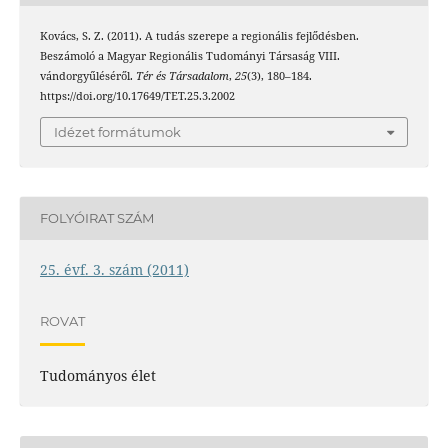
Kovács, S. Z. (2011). A tudás szerepe a regionális fejlődésben.
Beszámoló a Magyar Regionális Tudományi Társaság VIII.
vándorgyűléséről.
Tér és Társadalom
,
25
(3), 180–184.
https://doi.org/10.17649/TET.25.3.2002
Idézet formátumok
FOLYÓIRAT SZÁM
25. évf. 3. szám (2011)
ROVAT
Tudományos élet