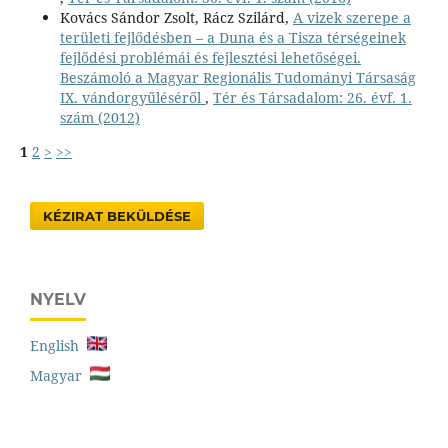
Kovács Sándor Zsolt, Rácz Szilárd,
A vizek szerepe a
területi fejlődésben – a Duna és a Tisza térségeinek
fejlődési problémái és fejlesztési lehetőségei.
Beszámoló a Magyar Regionális Tudományi Társaság
IX. vándorgyűléséről
,
Tér és Társadalom: 26. évf. 1.
szám (2012)
1
2
>
>>
KÉZIRAT BEKÜLDÉSE
NYELV
English
Magyar