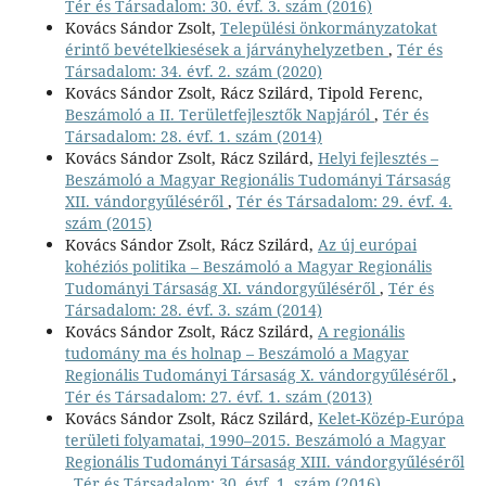
Tér és Társadalom: 30. évf. 3. szám (2016)
Kovács Sándor Zsolt,
Települési önkormányzatokat
érintő bevételkiesések a járványhelyzetben
,
Tér és
Társadalom: 34. évf. 2. szám (2020)
Kovács Sándor Zsolt, Rácz Szilárd, Tipold Ferenc,
Beszámoló a II. Területfejlesztők Napjáról
,
Tér és
Társadalom: 28. évf. 1. szám (2014)
Kovács Sándor Zsolt, Rácz Szilárd,
Helyi fejlesztés –
Beszámoló a Magyar Regionális Tudományi Társaság
XII. vándorgyűléséről
,
Tér és Társadalom: 29. évf. 4.
szám (2015)
Kovács Sándor Zsolt, Rácz Szilárd,
Az új európai
kohéziós politika – Beszámoló a Magyar Regionális
Tudományi Társaság XI. vándorgyűléséről
,
Tér és
Társadalom: 28. évf. 3. szám (2014)
Kovács Sándor Zsolt, Rácz Szilárd,
A regionális
tudomány ma és holnap – Beszámoló a Magyar
Regionális Tudományi Társaság X. vándorgyűléséről
,
Tér és Társadalom: 27. évf. 1. szám (2013)
Kovács Sándor Zsolt, Rácz Szilárd,
Kelet-Közép-Európa
területi folyamatai, 1990–2015. Beszámoló a Magyar
Regionális Tudományi Társaság XIII. vándorgyűléséről
,
Tér és Társadalom: 30. évf. 1. szám (2016)