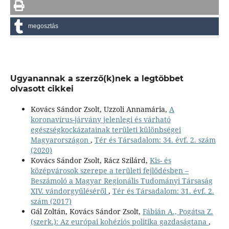
megosztás
Ugyanannak a szerző(k)nek a legtöbbet
olvasott cikkei
Kovács Sándor Zsolt, Uzzoli Annamária,
A
koronavírus-járvány jelenlegi és várható
egészségkockázatainak területi különbségei
Magyarországon
,
Tér és Társadalom: 34. évf. 2. szám
(2020)
Kovács Sándor Zsolt, Rácz Szilárd,
Kis- és
középvárosok szerepe a területi fejlődésben –
Beszámoló a Magyar Regionális Tudományi Társaság
XIV. vándorgyűléséről
,
Tér és Társadalom: 31. évf. 2.
szám (2017)
Gál Zoltán, Kovács Sándor Zsolt,
Fábián A., Pogátsa Z.
(szerk.): Az európai kohéziós politika gazdaságtana
,