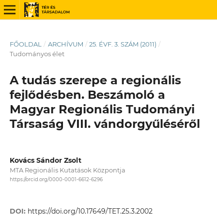
FŐOLDAL
/
ARCHÍVUM
/
25. ÉVF. 3. SZÁM (2011)
/
Tudományos élet
A tudás szerepe a regionális
fejlődésben. Beszámoló a
Magyar Regionális Tudományi
Társaság VIII. vándorgyűléséről
Kovács Sándor Zsolt
MTA Regionális Kutatások Központja
https://orcid.org/0000-0001-6612-6296
DOI:
https://doi.org/10.17649/TET.25.3.2002