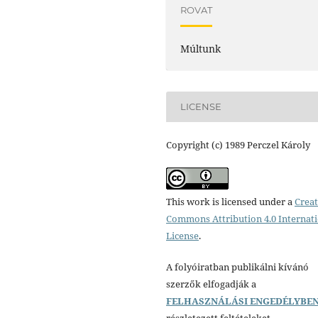
ROVAT
Múltunk
LICENSE
Copyright (c) 1989 Perczel Károly
This work is licensed under a
Creat
Commons Attribution 4.0 Internat
License
.
A folyóiratban publikálni kívánó
szerzők elfogadják a
FELHASZNÁLÁSI ENGEDÉLYBE
részletezett feltételeket.