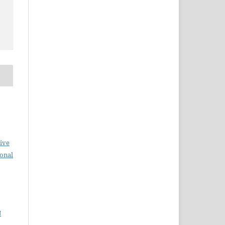
ive
ional
N