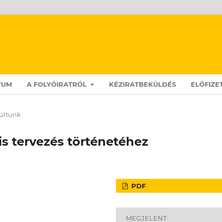
VUM
A FOLYÓIRATRÓL
KÉZIRATBEKÜLDÉS
ELŐFIZE
últunk
s tervezés történetéhez
PDF
MEGJELENT