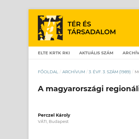
ELTE KRTK RKI
AKTUÁLIS SZÁM
ARCHÍ
FŐOLDAL
/
ARCHÍVUM
/
3. ÉVF. 3. SZÁM (1989)
/
M
A magyarországi regionáli
Perczel Károly
VÁTI, Budapest