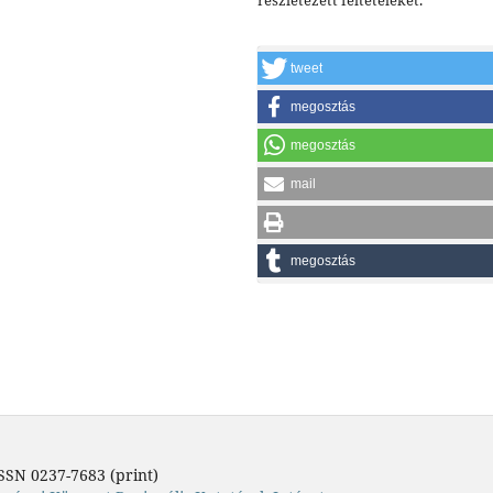
tweet
megosztás
megosztás
mail
megosztás
SSN 0237-7683 (print)