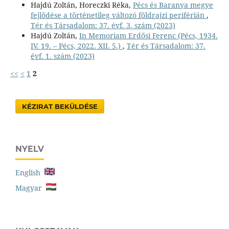
Hajdú Zoltán, Horeczki Réka,
Pécs és Baranya megye
fejlődése a történetileg változó földrajzi periférián
,
Tér és Társadalom: 37. évf. 3. szám (2023)
Hajdú Zoltán,
In Memoriam Erdősi Ferenc (Pécs, 1934.
IV. 19. – Pécs, 2022. XII. 5.)
,
Tér és Társadalom: 37.
évf. 1. szám (2023)
<<
<
1
2
KÉZIRAT BEKÜLDÉSE
NYELV
English
Magyar