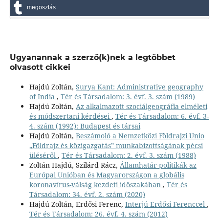
megosztás
Ugyanannak a szerző(k)nek a legtöbbet
olvasott cikkei
Hajdú Zoltán,
Surya Kant: Administrative geography
of India
,
Tér és Társadalom: 3. évf. 3. szám (1989)
Hajdú Zoltán,
Az alkalmazott szociálgeográfia elméleti
és módszertani kérdései
,
Tér és Társadalom: 6. évf. 3-
4. szám (1992): Budapest és társai
Hajdú Zoltán,
Beszámoló a Nemzetközi Földrajzi Unio
„Földrajz és közigazgatás” munkabizottságának pécsi
üléséről
,
Tér és Társadalom: 2. évf. 3. szám (1988)
Zoltán Hajdú, Szilárd Rácz,
Államhatár-politikák az
Európai Unióban és Magyarországon a globális
koronavírus-válság kezdeti időszakában
,
Tér és
Társadalom: 34. évf. 2. szám (2020)
Hajdú Zoltán, Erdősi Ferenc,
Interjú Erdősi Ferenccel
,
Tér és Társadalom: 26. évf. 4. szám (2012)