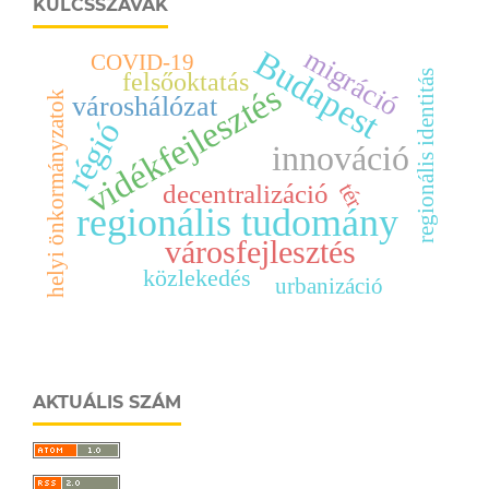
KULCSSZAVAK
migráció
Budapest
COVID-19
regionális identitás
felsőoktatás
vidékfejlesztés
helyi önkormányzatok
városhálózat
régió
innováció
tér
decentralizáció
regionális tudomány
városfejlesztés
közlekedés
urbanizáció
AKTUÁLIS SZÁM