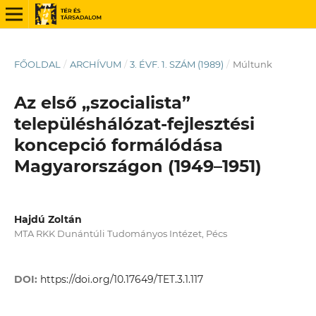
FŐOLDAL
/
ARCHÍVUM
/
3. ÉVF. 1. SZÁM (1989)
/
Múltunk
Az első „szocialista”
településhálózat-fejlesztési
koncepció formálódása
Magyarországon (1949–1951)
Hajdú Zoltán
MTA RKK Dunántúli Tudományos Intézet, Pécs
DOI:
https://doi.org/10.17649/TET.3.1.117