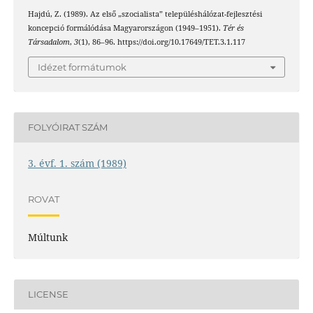
Hajdú, Z. (1989). Az első „szocialista” településhálózat-fejlesztési
koncepció formálódása Magyarországon (1949–1951).
Tér és
Társadalom
,
3
(1), 86–96. https://doi.org/10.17649/TET.3.1.117
Idézet formátumok
FOLYÓIRAT SZÁM
3. évf. 1. szám (1989)
ROVAT
Múltunk
LICENSE