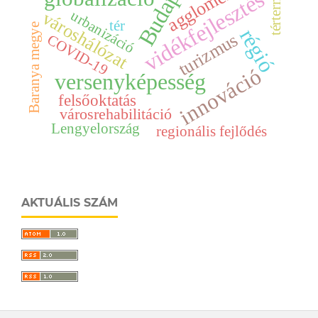
Budapest
agglomeráció
tértermelés
vidékfejlesztés
urbanizáció
városhálózat
tér
Baranya megye
régió
turizmus
COVID-19
innováció
versenyképesség
felsőoktatás
városrehabilitáció
Lengyelország
regionális fejlődés
AKTUÁLIS SZÁM