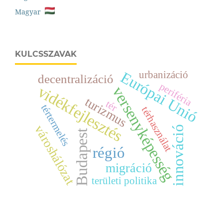
Magyar
KULCSSZAVAK
Európai Unió
urbanizáció
decentralizáció
periféria
vidékfejlesztés
versenyképesség
turizmus
tér
tértermelés
térhasználat
városhálózat
innováció
Budapest
régió
migráció
területi politika