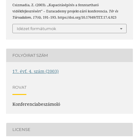
Csizmadia, Z. (2003). „Kapacitásépítés a fenntartható
vidékfejlesztésért” – Euracademy projekt-záró konferencia.
Tér és
Társadalom
,
17
(4), 191–193. https://doi.org/10.17649/TET.17.4.923
Idézet formátumok
FOLYÓIRAT SZÁM
17. évf. 4. szám (2003)
ROVAT
Konferenciabeszámoló
LICENSE