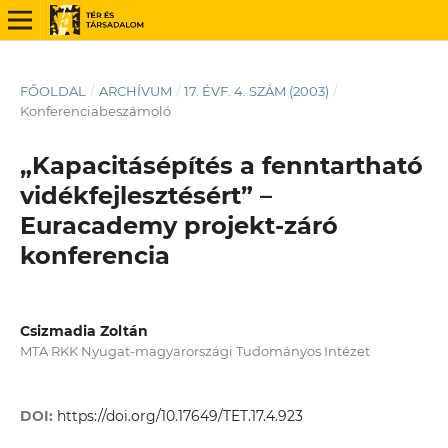
FŐOLDAL
/
ARCHÍVUM
/
17. ÉVF. 4. SZÁM (2003)
/
Konferenciabeszámoló
„Kapacitásépítés a fenntartható
vidékfejlesztésért” –
Euracademy projekt-záró
konferencia
Csizmadia Zoltán
MTA RKK Nyugat-magyarországi Tudományos Intézet
DOI:
https://doi.org/10.17649/TET.17.4.923