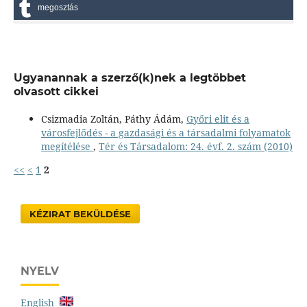
megosztás
Ugyanannak a szerző(k)nek a legtöbbet
olvasott cikkei
Csizmadia Zoltán, Páthy Ádám,
Győri elit és a
városfejlődés - a gazdasági és a társadalmi folyamatok
megítélése
,
Tér és Társadalom: 24. évf. 2. szám (2010)
<<
<
1
2
KÉZIRAT BEKÜLDÉSE
NYELV
English