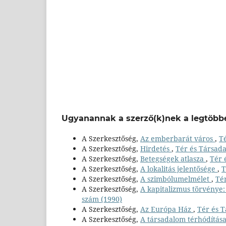
Ugyanannak a szerző(k)nek a legtöbbe
A Szerkesztőség,
Az emberbarát város
,
Té
A Szerkesztőség,
Hirdetés
,
Tér és Társada
A Szerkesztőség,
Betegségek atlasza
,
Tér 
A Szerkesztőség,
A lokalitás jelentősége
,
T
A Szerkesztőség,
A szimbólumelmélet
,
Tér
A Szerkesztőség,
A kapitalizmus törvénye: 
szám (1990)
A Szerkesztőség,
Az Európa Ház
,
Tér és T
A Szerkesztőség,
A társadalom térhódítás