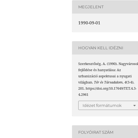
MEGJELENT
1990-09-01
HOGYAN KELL IDÉZNI
Szerkesztőség, A. (1990). Nagyvároso
fejlődése és hanyatlása: Az
urbanizáció aspektusai a nyugati
világban.
Tér és Társadalom
,
4
(3-4),
201. https://doi.org/10.17649/TET.4.3-
4.2961
Idézet formátumok
FOLYÓIRAT SZÁM