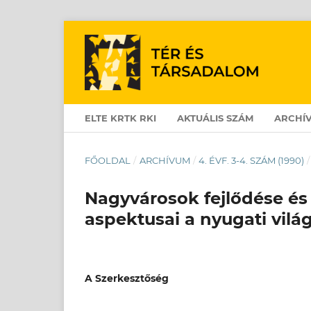
ELTE KRTK RKI
AKTUÁLIS SZÁM
ARCHÍ
FŐOLDAL
/
ARCHÍVUM
/
4. ÉVF. 3-4. SZÁM (1990)
/
Nagyvárosok fejlődése és 
aspektusai a nyugati vilá
A Szerkesztőség