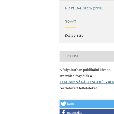
4. évf. 3-4. szám (1990)
ROVAT
Könyvjelző
LICENSE
A folyóiratban publikálni kívánó
szerzők elfogadják a
FELHASZNÁLÁSI ENGEDÉLYBE
részletezett feltételeket.
tweet
megosztás