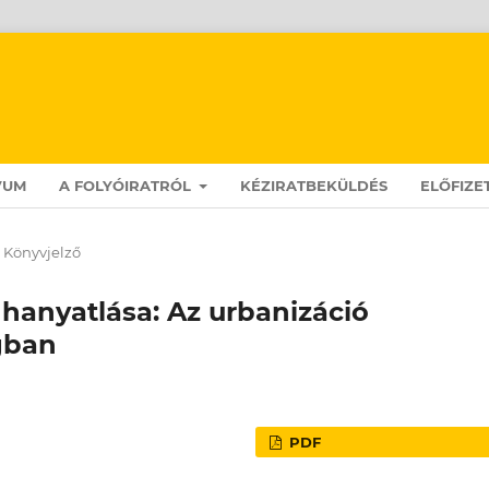
VUM
A FOLYÓIRATRÓL
KÉZIRATBEKÜLDÉS
ELŐFIZE
Könyvjelző
hanyatlása: Az urbanizáció
gban
PDF