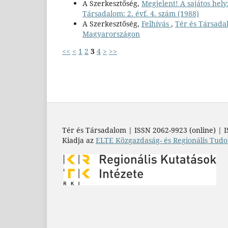
A Szerkesztőség,
Megjelent! A sajátos hely
Társadalom: 2. évf. 4. szám (1988)
A Szerkesztőség,
Felhívás
,
Tér és Társadal
Magyarországon
<<
<
1
2
3
4
>
>>
Tér és Társadalom | ISSN 2062-9923 (online) | I
Kiadja az
ELTE Közgazdaság- és Regionális Tudo