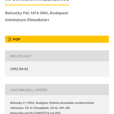
Beluszky Pál,
MTA RKK, Budapest
tudományos főmunkatárs
PDF
MEGJELENT
1992-09-01
HOGYAN KELL IDÉZNI
Beluszky, P. (1992). Budapest térbeni-társadalmi szerkezetének
változásai.
Tér és Társadalom
,
6
(3-4), 289–290.
https://doi.org/10.17649/TET.6.3-4.2925