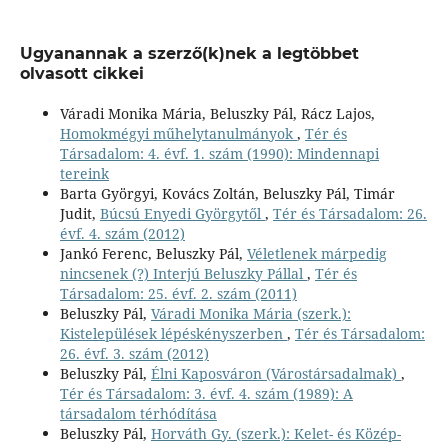
Ugyanannak a szerző(k)nek a legtöbbet
olvasott cikkei
Váradi Monika Mária, Beluszky Pál, Rácz Lajos,
Homokmégyi műhelytanulmányok
,
Tér és
Társadalom: 4. évf. 1. szám (1990): Mindennapi
tereink
Barta Györgyi, Kovács Zoltán, Beluszky Pál, Timár
Judit,
Búcsú Enyedi Györgytől
,
Tér és Társadalom: 26.
évf. 4. szám (2012)
Jankó Ferenc, Beluszky Pál,
Véletlenek márpedig
nincsenek (?) Interjú Beluszky Pállal
,
Tér és
Társadalom: 25. évf. 2. szám (2011)
Beluszky Pál,
Váradi Monika Mária (szerk.):
Kistelepülések lépéskényszerben
,
Tér és Társadalom:
26. évf. 3. szám (2012)
Beluszky Pál,
Élni Kaposváron (Várostársadalmak)
,
Tér és Társadalom: 3. évf. 4. szám (1989): A
társadalom térhódítása
Beluszky Pál,
Horváth Gy. (szerk.): Kelet- és Közép-