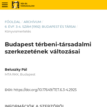
FŐOLDAL
/
ARCHÍVUM
/
6. ÉVF. 3-4. SZÁM (1992): BUDAPEST ÉS TÁRSAI
/
Könyvismertetés
Budapest térbeni-társadalmi
szerkezetének változásai
Beluszky Pál
MTA RKK, Budapest
DOI:
https://doi.org/10.17649/TET.6.3-4.2925
INFORMÁCIÓK A SZERZŐRŐL