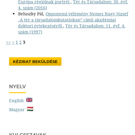
Európa régióinak portréi
,
Tér és Társadalom: 30. évf.
4. szám (2016)
Beluszky Pál,
Opponensi vélemény Nemes Nagy József
„A tér a társadalomkutatásban” című akadémiai
doktori értekezéséről
,
Tér és Társadalom: 11. évf. 4.
szám (1997)
<<
<
1
2
3
KÉZIRAT BEKÜLDÉSE
NYELV
English
Magyar