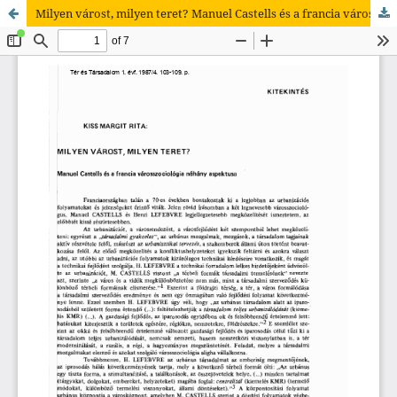
Milyen várost, milyen teret? Manuel Castells és a francia városszociológia néhány aspektusa