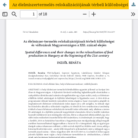
Az élelmiszertermelés relokalizációjának térbeli különbségei és változásuk Magyarországon a XXI. század elején