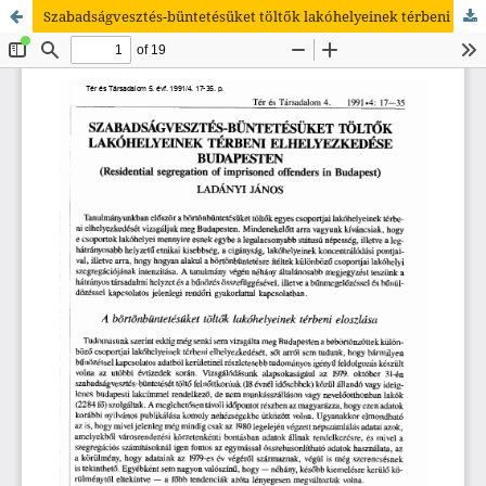
Szabadságvesztés-büntetésüket töltők lakóhelyeinek térbeni elhelyezkedése Budapesten