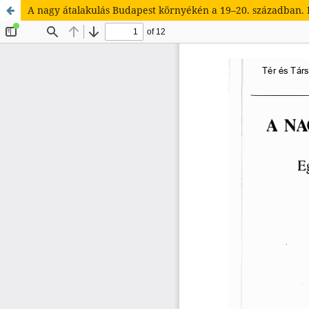
A nagy átalakulás Budapest környékén a 19–20. században. E